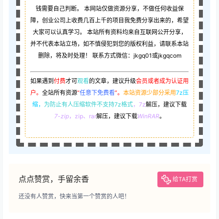
钱需要自己判断。 本网站仅做资源分享，不做任何收益保
障，创业公司上收费几百上千的项目我免费分享出来的，希望
大家可以认真学习。 本站所有资料均来自互联网公开分享，
并不代表本站立场，如不慎侵犯到您的版权利益，请联系本站
删除，将及时处理！ 联系方式微信：jkgq01或jkgqcom
如果遇到
付费
才可
观看
的文章，建议升级
会员或者成为认证用
户。
全站所有资源
“
任意下免费看
”。
本站资源少部分采用
7z压
缩，
为防止有人压缩软件不支持7z格式
，7z
解压，建议下载
7-zip
，zip、rar
解压，建议下载
WinRAR
。
点点赞赏，手留余香
给TA打赏
还没有人赞赏，快来当第一个赞赏的人吧！