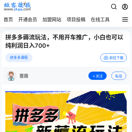
首页
开通会员
加盟网站
项目投稿
在线工具
地址发
拼多多薅流玩法，不用开车推广，小白也可以
纯利润日入700+
拼多多课程
前往下载
蔷薇
关注
私信