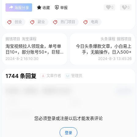
0
0
海报分享
收藏
举报
创业
副业
热门项目
电商
搞钱项目
淘宝课程
头条课程
搞钱项目
淘宝视频拉人领现金，单号单
今日头条爆款文章，小白易上
日10+，部分账号50+，巨轻
手，无脑操作，日入500+
松，每天只需要领钱即可
2024-8-2 16:10:30
2024-8-3 13:45:26
1744 条回复
文章作者
管理员
A
M
欢迎您，新朋友，感谢参与互动！
确认修改
您必须登录或注册以后才能发表评论
登录