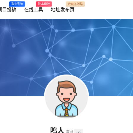
裂变引流
降本增效
收藏不迷路
项目投稿
在线工具
地址发布页
鸣人
青铜
Lv0