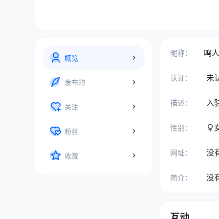
鸣
昵称：
概览
未
认证：
发布的
入
描述：
关注
性别：
粉丝
没
网址：
收藏
没
简介：
互动