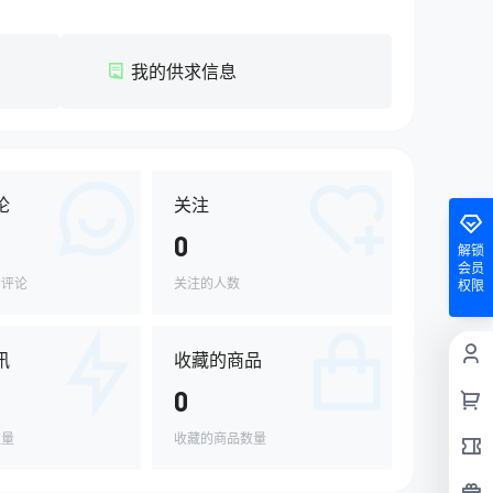
我的供求信息
论
关注
0
解锁
会员
的评论
关注的人数
权限
讯
收藏的商品
0
数量
收藏的商品数量