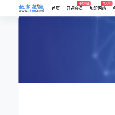
特权介绍
日入5k
首页
开通会员
加盟网站