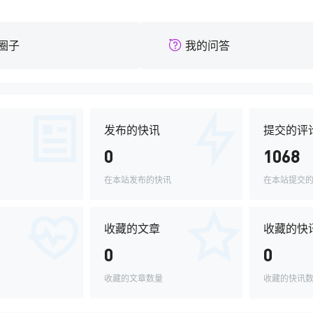
圈子
我的问答
发布的快讯
提交的评
0
1068
在本站发布的快讯
在本站提交
收藏的文章
收藏的快
0
0
收藏的文章数量
收藏的快讯