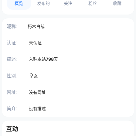
概览
发布的
关注
粉丝
收藏
昵称：
朽木白哉
认证：
未认证
描述：
入驻本站
798
天
性别：
女
网址：
没有网址
简介：
没有描述
互动