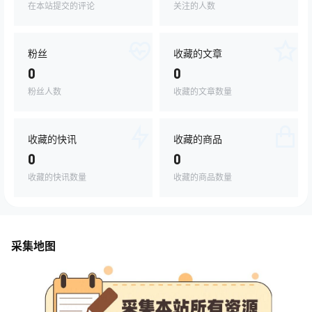
在本站提交的评论
关注的人数
粉丝
收藏的文章
0
0
粉丝人数
收藏的文章数量
收藏的快讯
收藏的商品
0
0
收藏的快讯数量
收藏的商品数量
采集地图