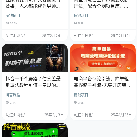
效果，人人都能成为导师，
玩法，配合全网项目库，精
和他们一样卖项目，流量不
准引流变现5W+
搞钱项目
搞钱项目
用愁
20.5k
5.1k
A_佳汇网创¹
25年2月24日
A_佳汇网创¹
25年2月12日
抖音一千个野路子信息差最
电商平台评论引流，简单粗
新玩法教程引流＋变现的玩
暴野路子引流-无需开店铺长
法具体拆解
期精准引流适合懒人有手就
抖音课程
搞钱项目
行
7.6k
3.5k
A_佳汇网创¹
25年2月3日
A_佳汇网创¹
25年1月25日