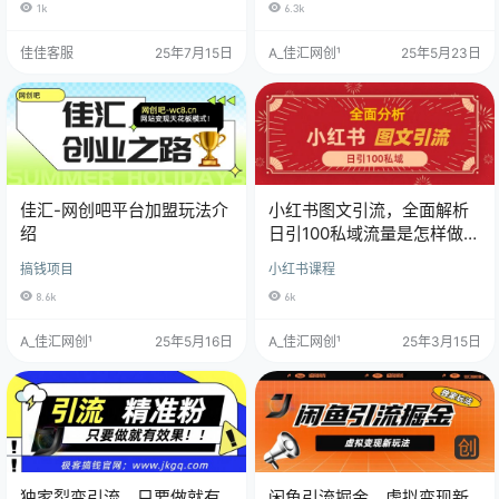
1k
6.3k
佳佳客服
25年7月15日
A_佳汇网创¹
25年5月23日
佳汇-网创吧平台加盟玩法介
小红书图文引流，全面解析
绍
日引100私域流量是怎样做到
的
搞钱项目
小红书课程
8.6k
6k
A_佳汇网创¹
25年5月16日
A_佳汇网创¹
25年3月15日
独家裂变引流，只要做就有
闲鱼引流掘金，虚拟变现新