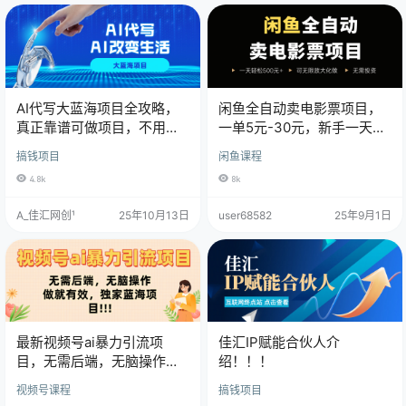
AI代写大蓝海项目全攻略，
闲鱼全自动卖电影票项目，
真正靠谱可做项目，不用自
一单5元-30元，新手一天轻
己引流，单日稳定变现
松500+，无脑操作，零投资
搞钱项目
闲鱼课程
500+，一单一结，全职月入
4.8k
8k
1-5W，赚稳定性的钱！
A_佳汇网创¹
25年10月13日
user68582
25年9月1日
最新视频号ai暴力引流项
佳汇IP赋能合伙人介
目，无需后端，无脑操作，
绍！！！
做就有效，佳汇独家蓝海项
视频号课程
搞钱项目
目！！！