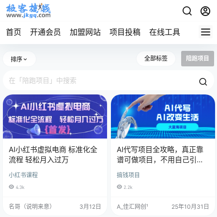
首页
开通会员
加盟网站
项目投稿
在线工具
地址发
全部标签
陪跑项目
排序
AI小红书虚拟电商 标准化全
AI代写项目全攻略，真正靠
流程 轻松月入过万
谱可做项目，不用自己引
流，单日稳定变现500+，一
小红书课程
搞钱项目
单一结，全职月入1-5W，赚
4.3k
2.2k
稳定性的钱！
名哥（说明来意）
3月12日
A_佳汇网创¹
25年10月31日