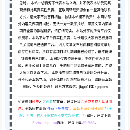
思路。 本站一切资源不代表本站立场，并不代表本站赞同其
观点和对其真实性负责。 互联网转载资源会有一些其他联系
方式，请大家不要盲目相信，被骗本站概不负责！ 本网站部
分内容只做项目揭秘，无法一对一教学指导，每篇文章内都含
项目全套的教程讲解，请仔细阅读。 本站分享的所有平台仅
供展示，本站不对平台真实性负责，站长建议大家自己根据项
目关键词自己选择平台。 因为文章发布时间和您阅读文章时
间存在时间差，所以有些项目红利期可能已经过了，能不能赚
钱需要自己判断。 本网站仅做资源分享，不做任何收益保
障，创业公司上收费几百上千的项目我免费分享出来的，希望
大家可以认真学习。 本站所有资料均来自互联网公开分享，
并不代表本站立场，如不慎侵犯到您的版权利益，请联系本站
删除，将及时处理！ 联系方式微信：jkgq01或jkgqcom
如果遇到
付费
才可
观看
的文章，建议升级
会员或者成为认证用
户。
全站所有资源
“
任意下免费看
”。
本站资源少部分采用
7z压
缩，
为防止有人压缩软件不支持7z格式
，7z
解压，建议下载
7-zip
，zip、rar
解压，建议下载
WinRAR
。