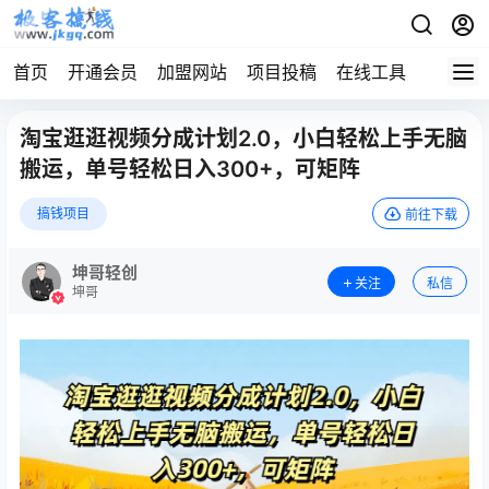
首页
开通会员
加盟网站
项目投稿
在线工具
地址发
淘宝逛逛视频分成计划2.0，小白轻松上手无脑
搬运，单号轻松日入300+，可矩阵
搞钱项目
前往下载
坤哥轻创
关注
私信
坤哥