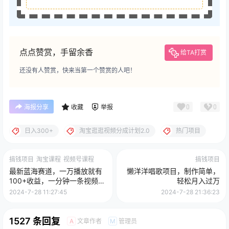
点点赞赏，手留余香
给TA打赏
还没有人赞赏，快来当第一个赞赏的人吧！
0
0
海报分享
收藏
举报
日入300+
淘宝逛逛视频分成计划2.0
热门项目
搞钱项目
淘宝课程
视频号课程
搞钱项目
最新蓝海赛道，一万播放就有
懒洋洋唱歌项目，制作简单，
100+收益，一分钟一条视频月
轻松月入过万
入过万不是梦
2024-7-28 11:27:45
2024-7-28 21:36:23
1527 条回复
文章作者
管理员
A
M