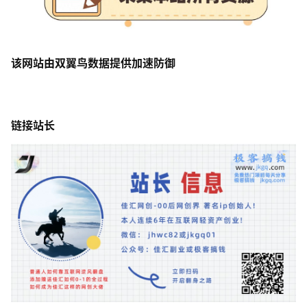
该网站由双翼鸟数据提供加速防御
链接站长