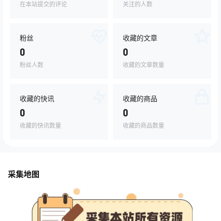
在本站提交的评论
关注的人数
粉丝
收藏的文章
0
0
粉丝人数
收藏的文章数量
收藏的快讯
收藏的商品
0
0
收藏的快讯数量
收藏的商品数量
采集地图