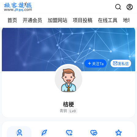
首页
开通会员
加盟网站
项目投稿
在线工具
地址
关注Ta
发私信
桔梗
青铜
Lv0