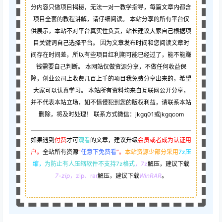
分内容只做项目揭秘，无法一对一教学指导，每篇文章内都含
项目全套的教程讲解，请仔细阅读。 本站分享的所有平台仅
供展示，本站不对平台真实性负责，站长建议大家自己根据项
目关键词自己选择平台。 因为文章发布时间和您阅读文章时
间存在时间差，所以有些项目红利期可能已经过了，能不能赚
钱需要自己判断。 本网站仅做资源分享，不做任何收益保
障，创业公司上收费几百上千的项目我免费分享出来的，希望
大家可以认真学习。 本站所有资料均来自互联网公开分享，
并不代表本站立场，如不慎侵犯到您的版权利益，请联系本站
删除，将及时处理！ 联系方式微信：jkgq01或jkgqcom
如果遇到
付费
才可
观看
的文章，建议升级
会员或者成为认证用
户。
全站所有资源
“
任意下免费看
”。
本站资源少部分采用
7z压
缩，
为防止有人压缩软件不支持7z格式
，7z
解压，建议下载
7-zip
，zip、rar
解压，建议下载
WinRAR
。