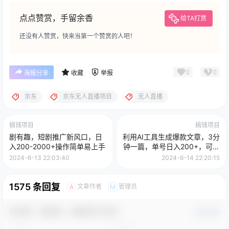
点点赞赏，手留余香
给TA打赏
还没有人赞赏，快来当第一个赞赏的人吧！
0
0
海报分享
收藏
举报
京东
京东无人直播项目
无人直播
搞钱项目
搞钱项目
剧有趣，短剧推广新风口，日
利用AI工具生成爆款文章，3分
入200-2000+操作简单易上手
钟一篇，单号日入200+，可批
量放大，小白轻松上手
2024-6-13 22:03:40
2024-6-14 22:20:15
1575 条回复
文章作者
管理员
A
M
欢迎您，新朋友，感谢参与互动！
确认修改