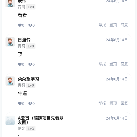
辰伶
24年6月14日
青铜
Lv0
看看
举报
置顶
回复
0
0
日渡怜
24年6月14日
青铜
Lv0
顶
举报
置顶
回复
0
0
朵朵想学习
24年6月14日
青铜
Lv0
牛逼
举报
置顶
回复
0
0
A云哥（陪跑项目先看朋
24年6月14日
友圈）
铂金
Lv3
1