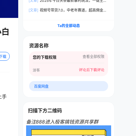
[文章]
2025年今日头条最新暴利玩法，一键生成
爆款，轻松实现矩阵日入3000+
[文章]
视频号带货7.0，中老年赛道，超高佣金
比，普通人也能轻松日入1500+
Ta的全部动态
小白
资源名称
查看全部权限
下载
您的下载权限
评论后下载
评论
游客
百度网盘
上手
扫描下方二维码
备注888进入极客搞钱资源共享群