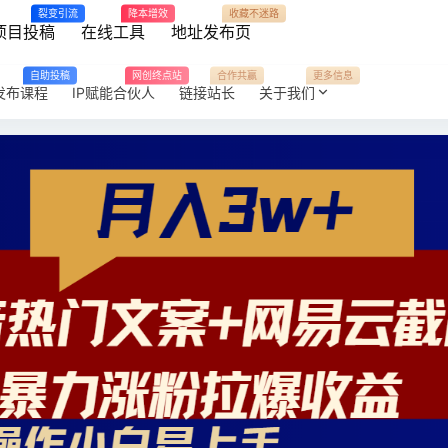
裂变引流
降本增效
收藏不迷路
项目投稿
在线工具
地址发布页
自助投稿
网创终点站
合作共赢
更多信息
发布课程
IP赋能合伙人
链接站长
关于我们