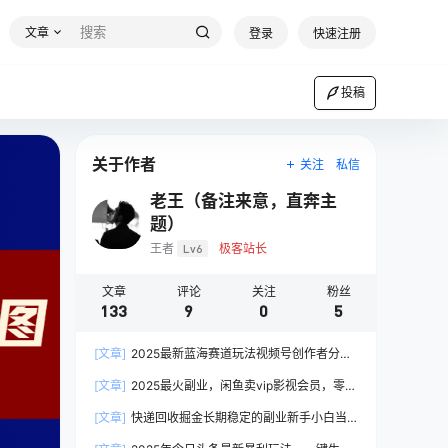
文章
登录
快速注册
投稿
关于作者
关注
私信
老王（备注来意，直奔主
题）
王者
Lv6
极客站长
文章
评论
关注
粉丝
133
9
0
5
[文章]
2025最新蓝海赛道玩法视频号创作者分成
民间故事玩法，AI一键生成爆款视频，轻松日入
[文章]
2025最火副业，闲鱼卖vip影视会员，零成
2000+
本日入200-500
[文章]
快递回收掘金长期稳定的副业新手小白当
天上手轻松日入2000＋