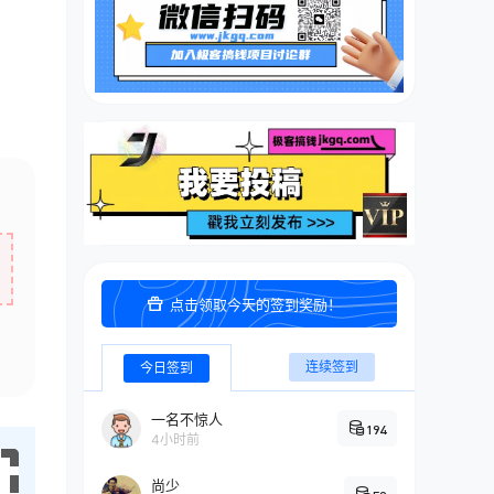
点击领取今天的签到奖励！
连续签到
今日签到
一名不惊人
194
4小时前
尚少