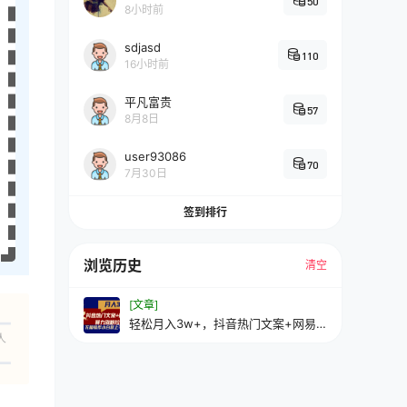
50
8小时前
sdjasd
110
16小时前
平凡富贵
57
8月8日
user93086
70
7月30日
签到排行
浏览历史
清空
[文章]
轻松月入3w+，抖音热门文案+网易
人
云截图暴力涨粉拉爆收益玩法，小白
无脑操作，简单易上手