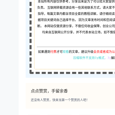
本站所有内容仅供参考，分享出来是为了可以给大家提供
负责。 互联网转载资源会有一些其他联系方式，请大家
指导，每篇文章内都含项目全套的教程讲解，请仔细阅读
据项目关键词自己选择平台。 因为文章发布时间和您阅
断。 本网站仅做资源分享，不做任何收益保障，创业公
均来自互联网公开分享，并不代表本站立场，如不慎侵犯
如果遇到
付费
才可
观看
的文章，建议升级
会员或者成为认
压缩软件不支持7z格式
，7z
解
点点赞赏，手留余香
还没有人赞赏，快来当第一个赞赏的人吧！