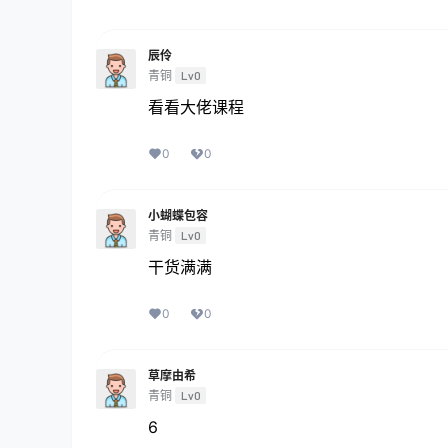
辰伶
青铜
Lv0
看看大佬课程
0
0
小蝴蝶包容
青铜
Lv0
干货满满
0
0
草摩由希
青铜
Lv0
6