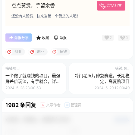
点点赞赏，手留余香
给TA打赏
还没有人赞赏，快来当第一个赞赏的人吧！
2
0
海报分享
收藏
举报
创业
副业
搞钱
搞钱项目
搞钱项目
一个做了就赚钱的项目，最强
冷门老照片修复赛道，长期稳
赚差价玩法，有手就会，详细
定，高复购项目
教程
2024-5-28 23:00:53
2024-5-29 12:00:49
1982 条回复
文章作者
管理员
A
M
欢迎您，新朋友，感谢参与互动！
确认修改