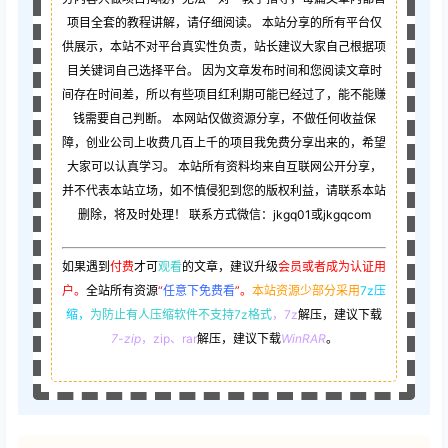
项目全套的教程讲解，请仔细阅读。 本站分享的所有平台仅
供展示，本站不对平台真实性负责，站长建议大家自己根据项
目关键词自己选择平台。 因为文章发布时间和您阅读文章时
间存在时间差，所以有些项目红利期可能已经过了，能不能赚
钱需要自己判断。 本网站仅做资源分享，不做任何收益保
障，创业公司上收费几百上千的项目我免费分享出来的，希望
大家可以认真学习。 本站所有资料均来自互联网公开分享，
并不代表本站立场，如不慎侵犯到您的版权利益，请联系本站
删除，将及时处理！ 联系方式微信：jkgq01或jkgqcom
如果遇到
付费
才可
观看
的文章，建议升级
会员或者成为认证用
户。
全站所有资源
“
任意下免费看
”。
本站资源少部分采用
7z压
缩，
为防止有人压缩软件不支持7z格式
，7z
解压，建议下载
7-zip
，zip、rar
解压，建议下载
WinRAR
。