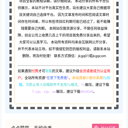
项目全套的教程讲解，请仔细阅读。 本站分享的所有平台仅
供展示，本站不对平台真实性负责，站长建议大家自己根据项
目关键词自己选择平台。 因为文章发布时间和您阅读文章时
间存在时间差，所以有些项目红利期可能已经过了，能不能赚
钱需要自己判断。 本网站仅做资源分享，不做任何收益保
障，创业公司上收费几百上千的项目我免费分享出来的，希望
大家可以认真学习。 本站所有资料均来自互联网公开分享，
并不代表本站立场，如不慎侵犯到您的版权利益，请联系本站
删除，将及时处理！ 联系方式微信：jkgq01或jkgqcom
如果遇到
付费
才可
观看
的文章，建议升级
会员或者成为认证用
户。
全站所有资源
“
任意下免费看
”。
本站资源少部分采用
7z压
缩，
为防止有人压缩软件不支持7z格式
，7z
解压，建议下载
7-zip
，zip、rar
解压，建议下载
WinRAR
。