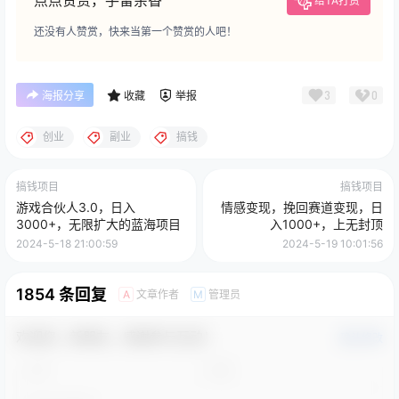
点点赞赏，手留余香
给TA打赏
还没有人赞赏，快来当第一个赞赏的人吧！
3
0
海报分享
收藏
举报
创业
副业
搞钱
搞钱项目
搞钱项目
游戏合伙人3.0，日入
情感变现，挽回赛道变现，日
3000+，无限扩大的蓝海项目
入1000+，上无封顶
2024-5-18 21:00:59
2024-5-19 10:01:56
1854 条回复
文章作者
管理员
A
M
欢迎您，新朋友，感谢参与互动！
确认修改