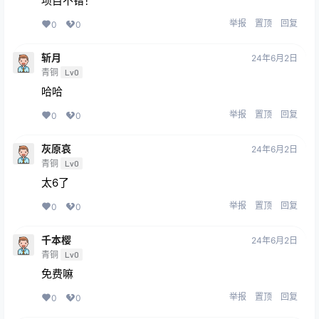
项目不错！
举报
置顶
回复
0
0
斩月
24年6月2日
青铜
Lv0
哈哈
举报
置顶
回复
0
0
灰原哀
24年6月2日
青铜
Lv0
太6了
举报
置顶
回复
0
0
千本樱
24年6月2日
青铜
Lv0
免费嘛
举报
置顶
回复
0
0