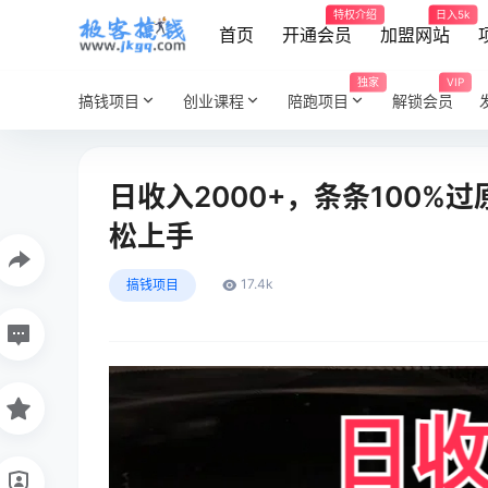
特权介绍
日入5k
首页
开通会员
加盟网站
独家
VIP
搞钱项目
创业课程
陪跑项目
解锁会员
日收入2000+，条条100%
松上手
17.4k
搞钱项目