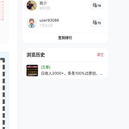
尚少
78
8月2日
user93086
70
7月30日
签到排行
浏览历史
清空
[文章]
日收入2000+，条条100%过原创，
2024下半年最香风口赛道，小白轻松
上手