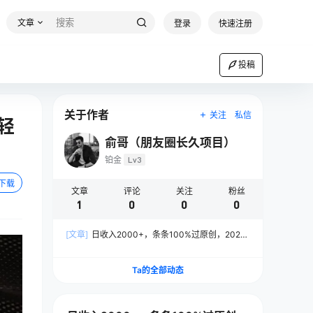
文章
登录
快速注册
投稿
关于作者
关注
私信
轻
俞哥（朋友圈长久项目）
铂金
Lv3
下载
文章
评论
关注
粉丝
1
0
0
0
[文章]
日收入2000+，条条100%过原创，2024
下半年最香风口赛道，小白轻松上手
Ta的全部动态