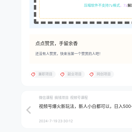
压缩软件不支持7z格式
，7z
解
点点赞赏，手留余香
还没有人赞赏，快来当第一个赞赏的人吧！
兼职项目
副业项目
网创项目
微信课程
搞钱项目
视频号课程
视频号爆火新玩法，新人小白都可以，日入500-
2024-7-19 23:30:12