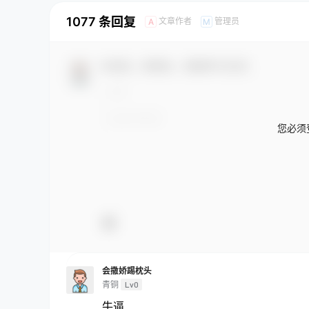
1077 条回复
文章作者
管理员
A
M
欢迎您，新朋友，感谢参与互动！
您必须
会撒娇踢枕头
青铜
Lv0
牛逼