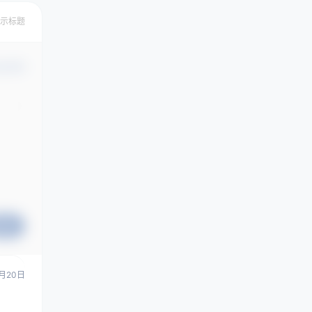
示标题
认修改
提交
月20日