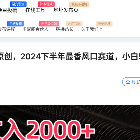
裂变引流
降本增效
收藏不迷路
项目投稿
在线工具
地址发布页
自助投稿
网创终点站
合作共赢
更多信息
发布课程
IP赋能合伙人
链接站长
关于我们
过原创，2024下半年最香风口赛道，小白
前往