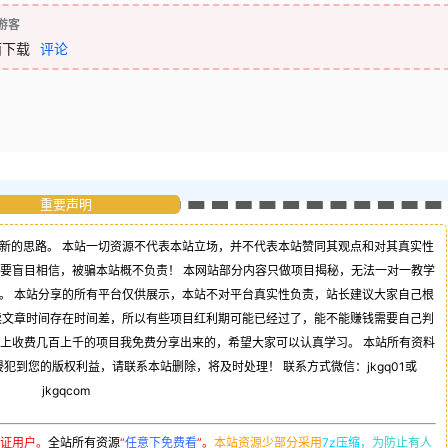
游客
面下载
评论
重要声明
新的思路。 本站一切资源不代表本站立场，并不代表本站赞同其观点和对其真实性
不要盲目相信，被骗本站概不负责！ 本网站部分内容只做项目揭秘，无法一对一教学
。 本站分享的所有平台仅供展示，本站不对平台真实性负责，站长建议大家自己根
读文章时间存在时间差，所以有些项目红利期可能已经过了，能不能赚钱需要自己判
司上收费几百上千的项目我免费分享出来的，希望大家可以认真学习。 本站所有资料
到您的版权利益，请联系本站删除，将及时处理！ 联系方式微信：jkgq01或
jkgqcom
证用户。
全站所有资源
“
任意下免费看
”。
本站资源少部分采用
7z压缩，
为防止有人