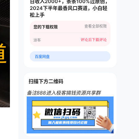
日收入2000+，条条100%过原创，
2024下半年最香风口赛道，小白轻
松上手
查看全部权限
您的下载权限
评论后下载
评论
游客
百度网盘
扫描下方二维码
备注888进入极客搞钱资源共享群