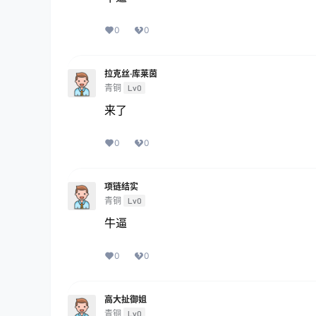
0
0
拉克丝·库莱茵
青铜
Lv0
来了
0
0
项链结实
青铜
Lv0
牛逼
0
0
高大扯御姐
青铜
Lv0