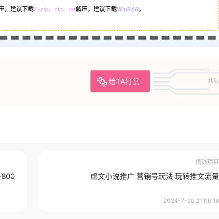
压，建议下载
7-zip
，zip、rar
解压，建议下载
WinRAR
。
给TA打赏
共0
搞钱项目
800
虐文小说推广 营销号玩法 玩转推文流量
2024-7-20 21:06:16