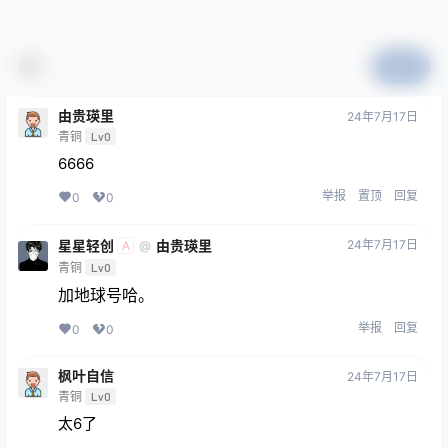
提交
由贵瑛里
24年7月17日
青铜
Lv0
6666
举报
置顶
回复
0
0
星星轻创
由贵瑛里
24年7月17日
@
A
青铜
Lv0
加地球号哈。
举报
回复
0
0
枫叶自信
24年7月17日
青铜
Lv0
太6了