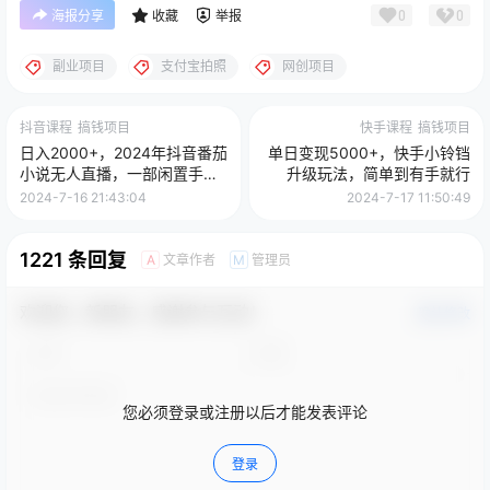
0
0
海报分享
收藏
举报
副业项目
支付宝拍照
网创项目
抖音课程
搞钱项目
快手课程
搞钱项目
日入2000+，2024年抖音番茄
单日变现5000+，快手小铃铛
小说无人直播，一部闲置手
升级玩法，简单到有手就行
机、电脑就可以轻松搞定，简
2024-7-16 21:43:04
2024-7-17 11:50:49
单粗暴，小白轻松驾驭
1221 条回复
文章作者
管理员
A
M
欢迎您，新朋友，感谢参与互动！
确认修改
您必须登录或注册以后才能发表评论
登录