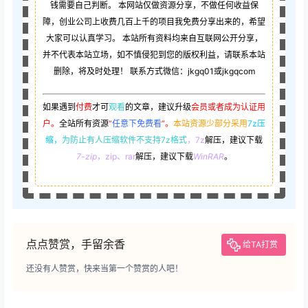
钱需要自己判断。 本网站仅做资源分享，不做任何收益保
障，创业公司上收费几百上千的项目我免费分享出来的，希望
大家可以认真学习。 本站所有资料均来自互联网公开分享，
并不代表本站立场，如不慎侵犯到您的版权利益，请联系本站
删除，将及时处理！ 联系方式微信：jkgq01或jkgqcom
如果遇到
付费
才可
观看
的文章，建议升级
会员或者成为认证用
户。
全站所有资源
“
任意下免费看
”。
本站资源少部分采用
7z压
缩，
为防止有人压缩软件不支持7z格式
，7z
解压，建议下载
7-zip
，zip、rar
解压，建议下载
WinRAR
。
点点赞赏，手留余香
给TA打赏
还没有人赞赏，快来当第一个赞赏的人吧！