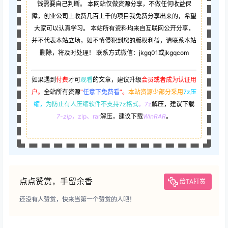
钱需要自己判断。 本网站仅做资源分享，不做任何收益保
障，创业公司上收费几百上千的项目我免费分享出来的，希望
大家可以认真学习。 本站所有资料均来自互联网公开分享，
并不代表本站立场，如不慎侵犯到您的版权利益，请联系本站
删除，将及时处理！ 联系方式微信：jkgq01或jkgqcom
如果遇到
付费
才可
观看
的文章，建议升级
会员或者成为认证用
户。
全站所有资源
“
任意下免费看
”。
本站资源少部分采用
7z压
缩，
为防止有人压缩软件不支持7z格式
，7z
解压，建议下载
7-zip
，zip、rar
解压，建议下载
WinRAR
。
点点赞赏，手留余香
给TA打赏
还没有人赞赏，快来当第一个赞赏的人吧！