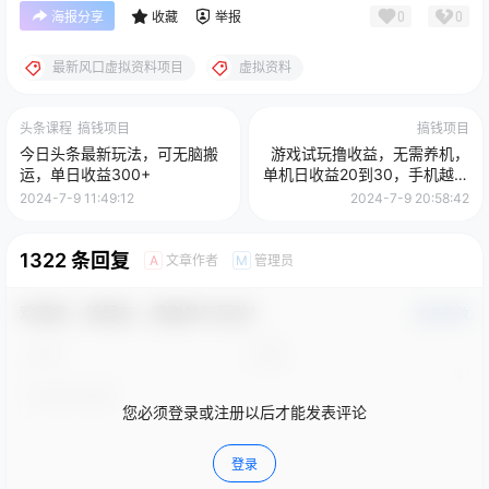
0
0
海报分享
收藏
举报
最新风口虚拟资料项目
虚拟资料
头条课程
搞钱项目
搞钱项目
今日头条最新玩法，可无脑搬
游戏试玩撸收益，无需养机，
运，单日收益300+
单机日收益20到30，手机越多
收益越高
2024-7-9 11:49:12
2024-7-9 20:58:42
1322 条回复
文章作者
管理员
A
M
欢迎您，新朋友，感谢参与互动！
确认修改
您必须登录或注册以后才能发表评论
登录