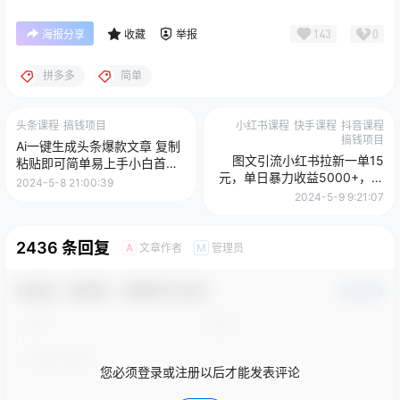
143
0
海报分享
收藏
举报
拼多多
简单
头条课程
搞钱项目
小红书课程
快手课程
抖音课程
搞钱项目
Ai一键生成头条爆款文章 复制
图文引流小红书拉新一单15
粘贴即可简单易上手小白首选
元，单日暴力收益5000+，小
日入500+
2024-5-8 21:00:39
白也能轻松上手
2024-5-9 9:21:07
2436 条回复
文章作者
管理员
A
M
欢迎您，新朋友，感谢参与互动！
确认修改
您必须登录或注册以后才能发表评论