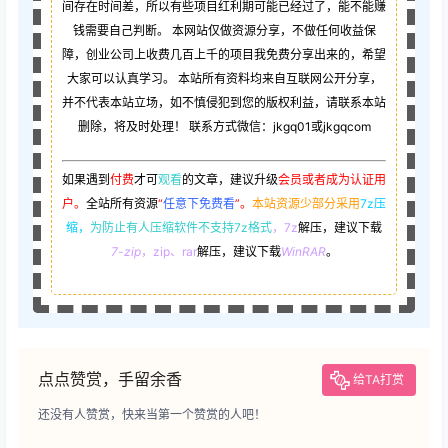
间存在时间差，所以有些项目红利期可能已经过了，能不能赚
钱需要自己判断。 本网站仅做资源分享，不做任何收益保
障，创业公司上收费几百上千的项目我免费分享出来的，希望
大家可以认真学习。 本站所有资料均来自互联网公开分享，
并不代表本站立场，如不慎侵犯到您的版权利益，请联系本站
删除，将及时处理！ 联系方式微信：jkgq01或jkgqcom
如果遇到
付费
才可
观看
的文章，建议升级
会员或者成为认证用
户。
全站所有资源
“
任意下免费看
”。
本站资源少部分采用
7z压
缩，
为防止有人压缩软件不支持7z格式
，7z
解压，建议下载
7-zip
，zip、rar
解压，建议下载
WinRAR
。
点点赞赏，手留余香
给TA打赏
还没有人赞赏，快来当第一个赞赏的人吧！