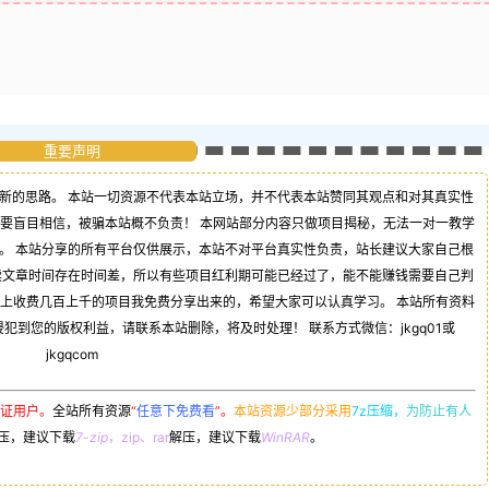
重要声明
新的思路。 本站一切资源不代表本站立场，并不代表本站赞同其观点和对其真实性
不要盲目相信，被骗本站概不负责！ 本网站部分内容只做项目揭秘，无法一对一教学
。 本站分享的所有平台仅供展示，本站不对平台真实性负责，站长建议大家自己根
读文章时间存在时间差，所以有些项目红利期可能已经过了，能不能赚钱需要自己判
司上收费几百上千的项目我免费分享出来的，希望大家可以认真学习。 本站所有资料
到您的版权利益，请联系本站删除，将及时处理！ 联系方式微信：jkgq01或
jkgqcom
证用户。
全站所有资源
“
任意下免费看
”。
本站资源少部分采用
7z压缩，
为防止有人
压，建议下载
7-zip
，zip、rar
解压，建议下载
WinRAR
。