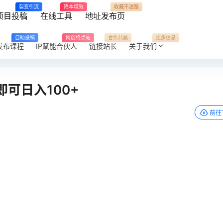
裂变引流
降本增效
收藏不迷路
项目投稿
在线工具
地址发布页
自助投稿
网创终点站
合作共赢
更多信息
发布课程
IP赋能合伙人
链接站长
关于我们
可日入100+
前往