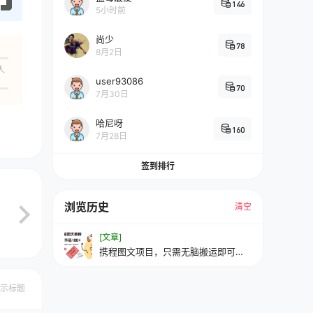
146
5小时前
尚少
78
8月2日
人
user93086
70
7月30日
哈尼呀
160
7月28日
签到排行
浏览历史
清空
[文章]
携程图文项目，只需无脑搬运即可日
入100+
示标题