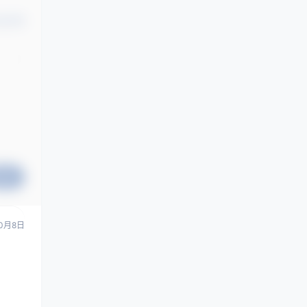
认修改
提交
0月8日