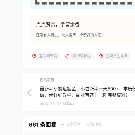
点点赞赏，手留余香
还没有人赞赏，快来当第一个赞赏的人吧！
互联网干货
保姆级教程
宝妈学生副业
搞钱项目
最新考研赛道掘金，小白新手一天500+，学历
做，超详细教学，副业首选！（附完整资料）
2024-10-8 10:55:04
661 条回复
文章作者
管理员
A
M