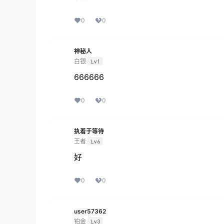
0
0
神秘人
白银
Lv1
666666
0
0
执着于等待
王者
Lv6
好
0
0
user57362
铂金
Lv3