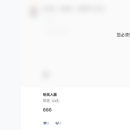
欢迎您，新朋友，感谢参与互动！
您必须
听风入辰
铂金
Lv3
666
0
0