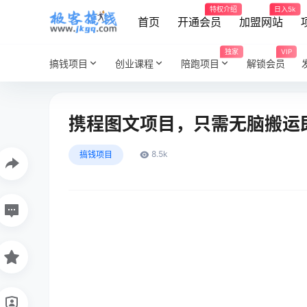
特权介绍
日入5k
首页
开通会员
加盟网站
独家
VIP
搞钱项目
创业课程
陪跑项目
解锁会员
携程图文项目，只需无脑搬运即
8.5k
搞钱项目