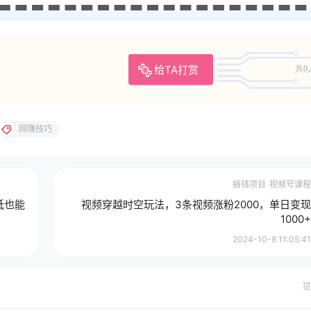
给TA打赏
共0
网赚技巧
搞钱项目
视频号课程
低也能
视频穿越时空玩法，3条视频涨粉2000，单日变现
1000+
2024-10-8 11:05:41
提