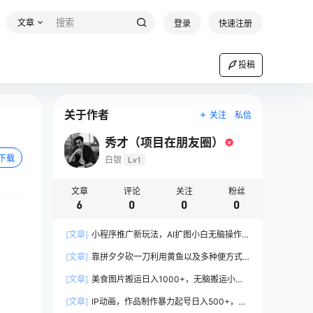
文章
登录
快速注册
投稿
关于作者
关注
私信
秀才（项目在朋友圈）
下载
白银
Lv1
文章
评论
关注
粉丝
6
0
0
0
[文章]
小程序推广新玩法，AI扩图小白无脑操作，
附带成为大佬教程
[文章]
靠拼夕夕砍一刀利用黄鱼以及多种便方式
就能日入4张，小白看完也能学会，落地保姆级教
[文章]
美食图片搬运日入1000+，无脑搬运小白
程
也能做
[文章]
IP动画，作品制作暴力起号日入500+，小