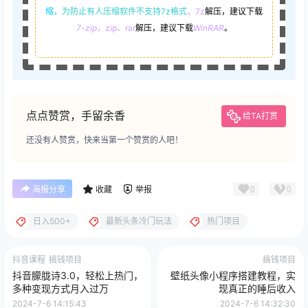
缩，
为防止有人压缩软件不支持7z格式
，7z
解压，建议下载
7-zip
，zip、rar
解压，建议下载
WinRAR
。
点点赞赏，手留余香
给TA打赏
还没有人赞赏，快来当第一个赞赏的人吧！
0
0
海报分享
收藏
举报
日入500+
最新头条冷门玩法
热门项目
抖音课程
搞钱项目
搞钱项目
抖音朦胧诗3.0，轻松上热门，
壁纸头像小程序搭建教程，实
多种变现方式月入过万
现真正的睡后收入
2024-7-6 14:15:43
2024-7-6 14:32:30