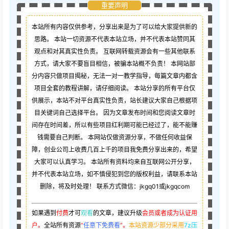
重要声明
本站所有内容仅供参考，分享出来是为了可以给大家提供新的
思路。 本站一切资源不代表本站立场，并不代表本站赞同其
观点和对其真实性负责。 互联网转载资源会有一些其他联系
方式，请大家不要盲目相信，被骗本站概不负责！ 本网站部
分内容只做项目揭秘，无法一对一教学指导，每篇文章内都含
项目全套的教程讲解，请仔细阅读。 本站分享的所有平台仅
供展示，本站不对平台真实性负责，站长建议大家自己根据项
目关键词自己选择平台。 因为文章发布时间和您阅读文章时
间存在时间差，所以有些项目红利期可能已经过了，能不能赚
钱需要自己判断。 本网站仅做资源分享，不做任何收益保
障，创业公司上收费几百上千的项目我免费分享出来的，希望
大家可以认真学习。 本站所有资料均来自互联网公开分享，
并不代表本站立场，如不慎侵犯到您的版权利益，请联系本站
删除，将及时处理！ 联系方式微信：jkgq01或jkgqcom
如果遇到
付费
才可
观看
的文章，建议升级
会员或者成为认证用
户。
全站所有资源
“
任意下免费看
”。
本站资源少部分采用
7z压