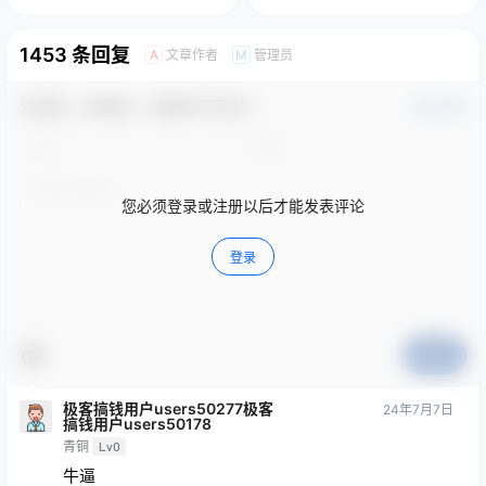
1453 条回复
文章作者
管理员
A
M
欢迎您，新朋友，感谢参与互动！
确认修改
您必须登录或注册以后才能发表评论
登录
提交
极客搞钱用户users50277极客
24年7月7日
搞钱用户users50178
青铜
Lv0
牛逼