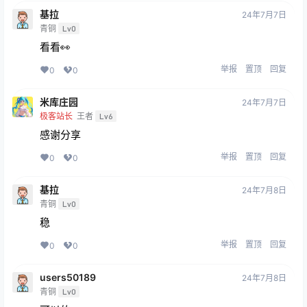
基拉
24年7月7日
青铜
Lv0
看看👀
举报
置顶
回复
0
0
米库庄园
24年7月7日
极客站长
王者
Lv6
感谢分享
举报
置顶
回复
0
0
基拉
24年7月8日
青铜
Lv0
稳
举报
置顶
回复
0
0
users50189
24年7月8日
青铜
Lv0