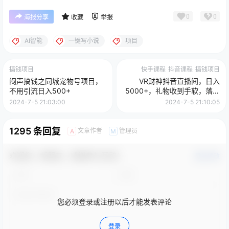
0
0
海报分享
收藏
举报
AI智能
一键写小说
项目
搞钱项目
快手课程
抖音课程
搞钱项目
闷声搞钱之同城宠物号项目，
VR财神抖音直播间，日入
不用引流日入500+
5000+，礼物收到手软，落地
保姆级教程
2024-7-5 21:03:00
2024-7-5 21:10:05
1295 条回复
文章作者
管理员
A
M
欢迎您，新朋友，感谢参与互动！
确认修改
您必须登录或注册以后才能发表评论
登录