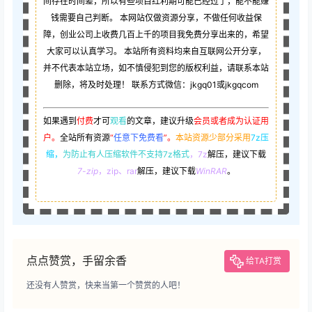
间存在时间差，所以有些项目红利期可能已经过了，能不能赚
钱需要自己判断。 本网站仅做资源分享，不做任何收益保
障，创业公司上收费几百上千的项目我免费分享出来的，希望
大家可以认真学习。 本站所有资料均来自互联网公开分享，
并不代表本站立场，如不慎侵犯到您的版权利益，请联系本站
删除，将及时处理！ 联系方式微信：jkgq01或jkgqcom
如果遇到
付费
才可
观看
的文章，建议升级
会员或者成为认证用
户。
全站所有资源
“
任意下免费看
”。
本站资源少部分采用
7z压
缩，
为防止有人压缩软件不支持7z格式
，7z
解压，建议下载
7-zip
，zip、rar
解压，建议下载
WinRAR
。
点点赞赏，手留余香
给TA打赏
还没有人赞赏，快来当第一个赞赏的人吧！