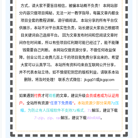
方式，请大家不要盲目相信，被骗本站概不负责！ 本网站部
分内容只做项目揭秘，无法一对一教学指导，每篇文章内都含
项目全套的教程讲解，请仔细阅读。 本站分享的所有平台仅
供展示，本站不对平台真实性负责，站长建议大家自己根据项
目关键词自己选择平台。 因为文章发布时间和您阅读文章时
间存在时间差，所以有些项目红利期可能已经过了，能不能赚
钱需要自己判断。 本网站仅做资源分享，不做任何收益保
障，创业公司上收费几百上千的项目我免费分享出来的，希望
大家可以认真学习。 本站所有资料均来自互联网公开分享，
并不代表本站立场，如不慎侵犯到您的版权利益，请联系本站
删除，将及时处理！ 联系方式微信：jkgq01或jkgqcom
如果遇到
付费
才可
观看
的文章，建议升级
会员或者成为认证用
户。
全站所有资源
“
任意下免费看
”。
本站资源少部分采用
7z压
缩，
为防止有人压缩软件不支持7z格式
，7z
解压，建议下载
7-zip
，zip、rar
解压，建议下载
WinRAR
。