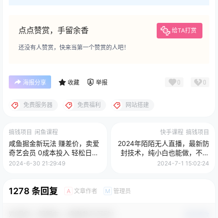
点点赞赏，手留余香
给TA打赏
还没有人赞赏，快来当第一个赞赏的人吧！
0
0
海报分享
收藏
举报
免费服务器
免费福利
网站搭建
搞钱项目
闲鱼课程
快手课程
搞钱项目
咸鱼掘金新玩法 赚差价，卖爱
2024年陌陌无人直播，最新防
奇艺会员 0成本投入 轻松日入
封技术，纯小白也能做，不需
300+
要真人出镜，单场收入1000-
2024-6-30 21:29:49
2024-7-1 15:02:24
1278 条回复
文章作者
管理员
A
M
欢迎您，新朋友，感谢参与互动！
确认修改