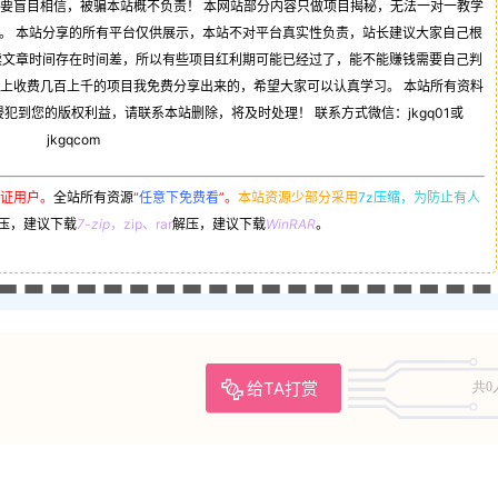
不要盲目相信，被骗本站概不负责！ 本网站部分内容只做项目揭秘，无法一对一教学
。 本站分享的所有平台仅供展示，本站不对平台真实性负责，站长建议大家自己根
读文章时间存在时间差，所以有些项目红利期可能已经过了，能不能赚钱需要自己判
司上收费几百上千的项目我免费分享出来的，希望大家可以认真学习。 本站所有资料
到您的版权利益，请联系本站删除，将及时处理！ 联系方式微信：jkgq01或
jkgqcom
证用户。
全站所有资源
“
任意下免费看
”。
本站资源少部分采用
7z压缩，
为防止有人
压，建议下载
7-zip
，zip、rar
解压，建议下载
WinRAR
。
给TA打赏
共0