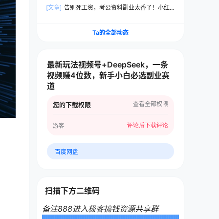
频，狂撸视频号分成计划收益，原创度高，画面好
[文章]
告别死工资，考公资料副业太香了！小红
看，轻松日入500+
书1单100
Ta的全部动态
最新玩法视频号+DeepSeek，一条
视频赚4位数，新手小白必选副业赛
道
查看全部权限
您的下载权限
评论后下载
评论
游客
百度网盘
扫描下方二维码
备注888进入极客搞钱资源共享群