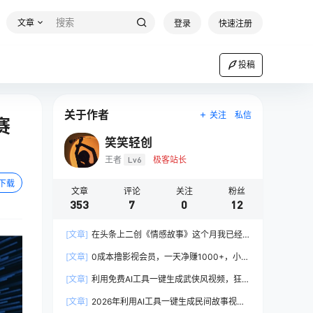
文章
登录
快速注册
投稿
关于作者
关注
私信
赛
笑笑轻创
王者
Lv6
极客站长
下载
文章
评论
关注
粉丝
353
7
0
12
[文章]
在头条上二创《情感故事》这个月我已经
赚2W+
[文章]
0成本撸影视会员，一天净赚1000+，小白
也可以轻松上手，可扩大复制
[文章]
利用免费AI工具一键生成武侠风视频，狂撸
视频号分成计划收益，原创度高，画面好看
[文章]
2026年利用AI工具一键生成民间故事视