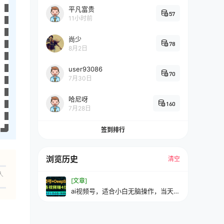
平凡富贵
57
11小时前
尚少
78
8月2日
user93086
70
7月30日
哈尼呀
160
7月28日
签到排行
浏览历史
清空
人
[文章]
ai视频号，适合小白无脑操作，当天见
收益，轻松日入500+