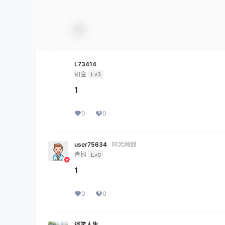
L73414
铂金
Lv3
1
0
0
user75634
时光网创
青铜
Lv0
1
0
0
谈笑人生