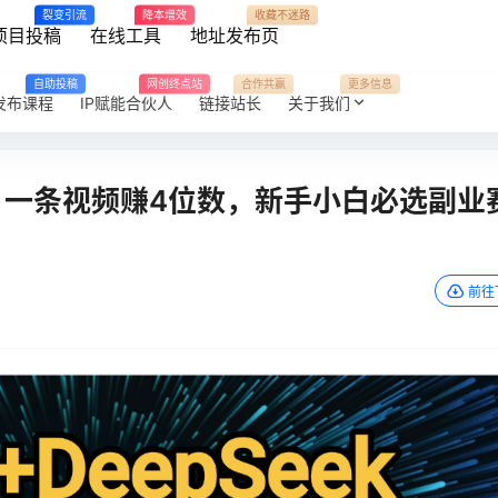
裂变引流
降本增效
收藏不迷路
项目投稿
在线工具
地址发布页
自助投稿
网创终点站
合作共赢
更多信息
发布课程
IP赋能合伙人
链接站长
关于我们
k，一条视频赚4位数，新手小白必选副业
前往