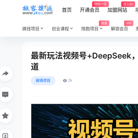
特权介绍
日入5k
首页
开通会员
加盟网站
独家
VIP
搞钱项目
创业课程
陪跑项目
解锁会员
最新玩法视频号+DeepSee
道
2k
搞钱项目