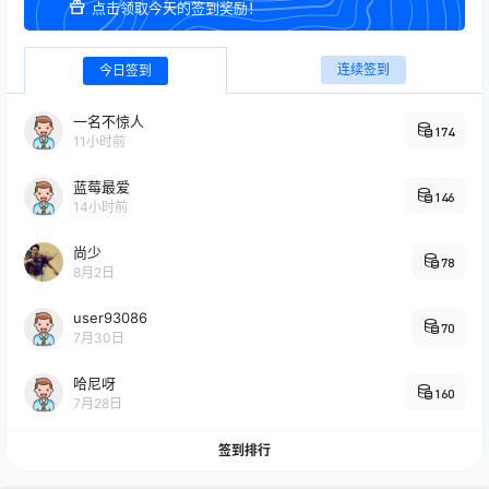
点击领取今天的签到奖励！
连续签到
今日签到
一名不惊人
174
11小时前
蓝莓最爱
146
14小时前
尚少
78
8月2日
user93086
70
7月30日
哈尼呀
160
7月28日
签到排行