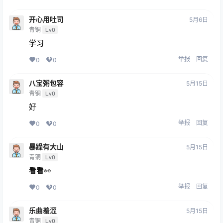
开心用吐司
5月6日
青铜
Lv0
学习
举报
回复
0
0
八宝粥包容
5月15日
青铜
Lv0
好
举报
回复
0
0
暴躁有大山
5月15日
青铜
Lv0
看看👀
举报
回复
0
0
乐曲羞涩
5月15日
青铜
Lv0