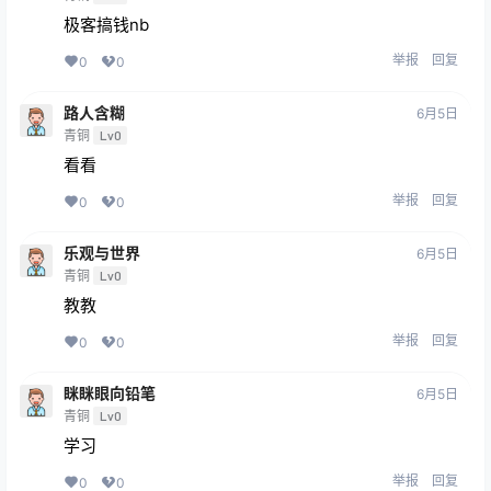
极客搞钱nb
举报
回复
0
0
路人含糊
6月5日
青铜
Lv0
看看
举报
回复
0
0
乐观与世界
6月5日
青铜
Lv0
教教
举报
回复
0
0
眯眯眼向铅笔
6月5日
青铜
Lv0
学习
举报
回复
0
0