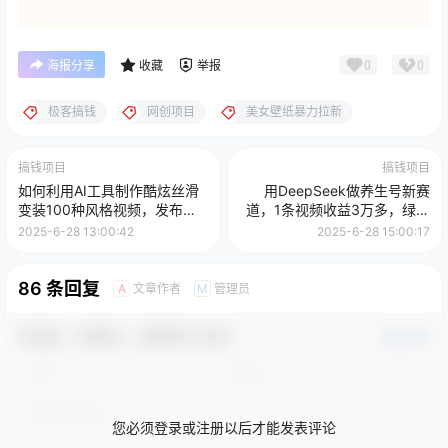
0
0
海报分享
收藏
举报
极客搞钱
网创项目
美女壁纸暴力拉新
搞钱项目
搞钱项目
如何利用AI工具制作酷炫丝滑
用DeepSeek做养生号新赛
变装100种风格视频，发布短
道，1条视频收益3万多，绿色
视频平台流量爆炸，小白也能
避免违规
2025-6-28 13:00:42
2025-6-28 15:00:17
轻松上手，熟练后轻松日入
500+
86 条回复
文章作者
管理员
A
M
欢迎您，新朋友，感谢参与互动！
确认修改
您必须登录或注册以后才能发表评论