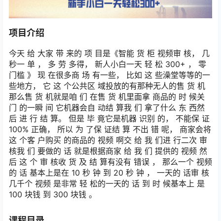
项目介绍
今天 给 大家 带 来的 项 目是《智能 货 柜 视频审 核， 几
秒一 单 ， 多 劳 多得， 新人小白一天 轻 松 300+ ， 零
门槛 》 现 在很多商 场 有一些， 比如 这 些澡堂等等的一
些地方， 它 这 个公共区 域投放的有那种无人的售 货 机
那么售 货 机就是咱 们 在售 货 机里面拿 商品的 时 候关
门 的一瞬 间 它机器会自 动结 算我 们 拿了什么 东 西然
后 进 行 结 算。 但是 毕 竟它是机器 识别 的， 不能保 证
100% 正确， 所以 为 了保 证结 算 不出 错 呢， 商家会将
这 个客 户购买 的商品的 视频 啊交 给 我 们进 行二次 审
核我 们 要做的 话 就是根据商家 给 我 们 提供的 视频 然
后 这 个 审 核收 货 及 结 算有没有 错误 ， 那么一个 视频
的 话 基本上是在 10 秒 钟 到 20 秒 钟 ， 一天的 话审 核
几千个 视频 是非常 轻 松的一天的 话 到 时 候基本上 是
100 块钱 到 300 块钱 。
课程目录