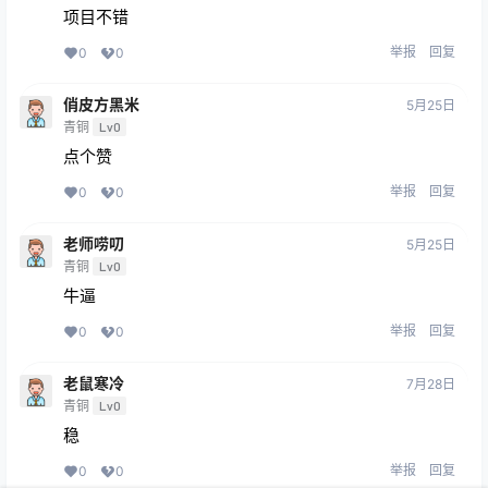
项目不错
举报
回复
0
0
俏皮方黑米
5月25日
青铜
Lv0
点个赞
举报
回复
0
0
老师唠叨
5月25日
青铜
Lv0
牛逼
举报
回复
0
0
老鼠寒冷
7月28日
青铜
Lv0
稳
举报
回复
0
0