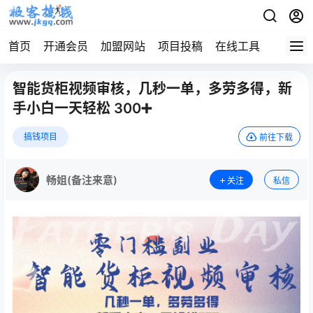
首页
开通会员
加盟网站
项目投稿
在线工具
地址发
智能货柜视频审核，几秒一单，多劳多得，新
手小白一天轻松 300➕
搞钱项目
前往下载
畅姐(备注来意)
关注
私信