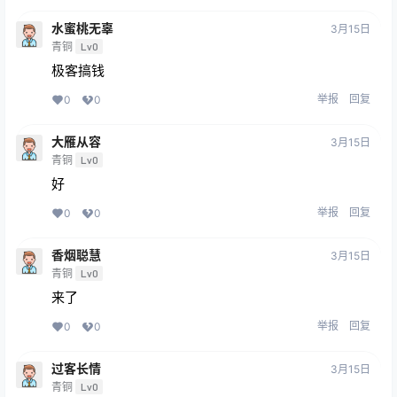
水蜜桃无辜
3月15日
青铜
Lv0
极客搞钱
举报
回复
0
0
大雁从容
3月15日
青铜
Lv0
好
举报
回复
0
0
香烟聪慧
3月15日
青铜
Lv0
来了
举报
回复
0
0
过客长情
3月15日
青铜
Lv0