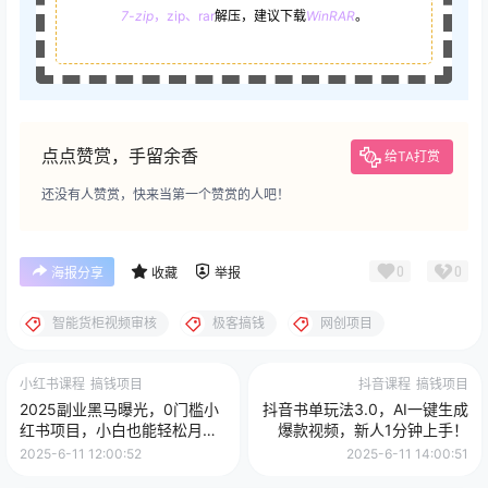
7-zip
，zip、rar
解压，建议下载
WinRAR
。
点点赞赏，手留余香
给TA打赏
还没有人赞赏，快来当第一个赞赏的人吧！
0
0
海报分享
收藏
举报
智能货柜视频审核
极客搞钱
网创项目
小红书课程
搞钱项目
抖音课程
搞钱项目
2025副业黑马曝光，0门槛小
抖音书单玩法3.0，AI一键生成
红书项目，小白也能轻松月入2
爆款视频，新人1分钟上手！
万+
2025-6-11 12:00:52
2025-6-11 14:00:51