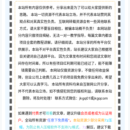
本站所有内容仅供参考，分享出来是为了可以给大家提供新的
思路。 本站一切资源不代表本站立场，并不代表本站赞同其
观点和对其真实性负责。 互联网转载资源会有一些其他联系
方式，请大家不要盲目相信，被骗本站概不负责！ 本网站部
分内容只做项目揭秘，无法一对一教学指导，每篇文章内都含
项目全套的教程讲解，请仔细阅读。 本站分享的所有平台仅
供展示，本站不对平台真实性负责，站长建议大家自己根据项
目关键词自己选择平台。 因为文章发布时间和您阅读文章时
间存在时间差，所以有些项目红利期可能已经过了，能不能赚
钱需要自己判断。 本网站仅做资源分享，不做任何收益保
障，创业公司上收费几百上千的项目我免费分享出来的，希望
大家可以认真学习。 本站所有资料均来自互联网公开分享，
并不代表本站立场，如不慎侵犯到您的版权利益，请联系本站
删除，将及时处理！ 联系方式微信：jkgq01或jkgqcom
如果遇到
付费
才可
观看
的文章，建议升级
会员或者成为认证用
户。
全站所有资源
“
任意下免费看
”。
本站资源少部分采用
7z压
缩，
为防止有人压缩软件不支持7z格式
，7z
解压，建议下载