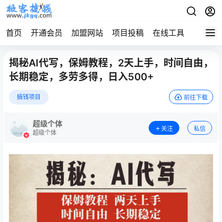
首页
开通会员
加盟网站
项目投稿
在线工具
地址发
揭秘AI代写，保姆教程，2天上手，时间自由，
长期稳定，多劳多得，日入500+
搞钱项目
前往下载
超级个体
关注
私信
超级个体