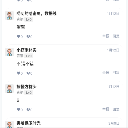
0
0
唠叨的哈密瓜，数据线
1月12日
青铜
Lv0
蟹蟹
举报
回复
0
0
小虾米朴实
1月12日
青铜
Lv0
不错不错
举报
回复
0
0
搞怪方枕头
1月12日
青铜
Lv0
6
举报
回复
0
0
害羞保卫时光
3月9日