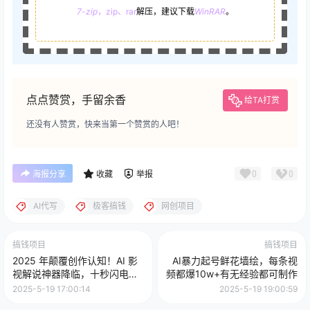
7-zip
，zip、rar
解压，建议下载
WinRAR
。
点点赞赏，手留余香
给TA打赏
还没有人赞赏，快来当第一个赞赏的人吧！
0
0
海报分享
收藏
举报
AI代写
极客搞钱
网创项目
搞钱项目
搞钱项目
2025 年颠覆创作认知！AI 影
AI暴力起号鲜花墙绘，每条视
视解说神器降临，十秒闪电产
频都爆10w+有无经验都可制作
出爆款原创视频，一键铺满全
2025-5-19 17:00:14
2025-5-19 19:00:59
网平台！日入3000 +