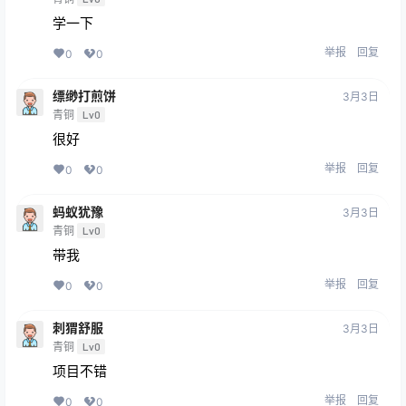
学一下
举报
回复
0
0
缥缈打煎饼
3月3日
青铜
Lv0
很好
举报
回复
0
0
蚂蚁犹豫
3月3日
青铜
Lv0
带我
举报
回复
0
0
刺猬舒服
3月3日
青铜
Lv0
项目不错
举报
回复
0
0