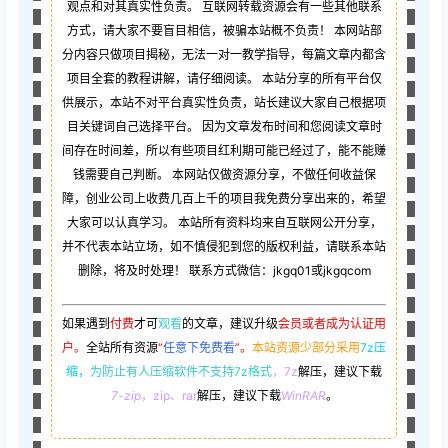
观点和对其真实性负责。 互联网转载资源会有一些其他联系
方式，请大家不要盲目相信，被骗本站概不负责！ 本网站部
分内容只做项目揭秘，无法一对一教学指导，每篇文章内都含
项目全套的教程讲解，请仔细阅读。 本站分享的所有平台仅
供展示，本站不对平台真实性负责，站长建议大家自己根据项
目关键词自己选择平台。 因为文章发布时间和您阅读文章时
间存在时间差，所以有些项目红利期可能已经过了，能不能赚
钱需要自己判断。 本网站仅做资源分享，不做任何收益保
障，创业公司上收费几百上千的项目我免费分享出来的，希望
大家可以认真学习。 本站所有资料均来自互联网公开分享，
并不代表本站立场，如不慎侵犯到您的版权利益，请联系本站
删除，将及时处理！ 联系方式微信：jkgq01或jkgqcom
如果遇到
付费
才可
观看
的文章，建议升级
会员或者成为认证用
户。
全站所有资源
“
任意下免费看
”。
本站资源少部分采用
7z压
缩，
为防止有人压缩软件不支持7z格式
，7z
解压，建议下载
7-zip
，zip、rar
解压，建议下载
WinRAR
。