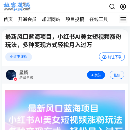
首页
开通会员
加盟网站
项目投稿
在线工具
地址发
最新风口蓝海项目，小红书AI美女短视频涨粉
玩法，多种变现方式轻松月入过万
小红书课程
前往下载
星麟
关注
私信
浩瀚星麟