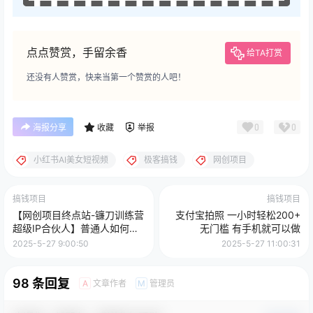
点点赞赏，手留余香
给TA打赏
还没有人赞赏，快来当第一个赞赏的人吧！
0
0
海报分享
收藏
举报
小红书AI美女短视频
极客搞钱
网创项目
搞钱项目
搞钱项目
【网创项目终点站-镰刀训练营
支付宝拍照 一小时轻松200+
超级IP合伙人】普通人如何通
无门槛 有手机就可以做
过“知识付费”年入百万-仅此一
2025-5-27 9:00:50
2025-5-27 11:00:31
版！！！
98 条回复
文章作者
管理员
A
M