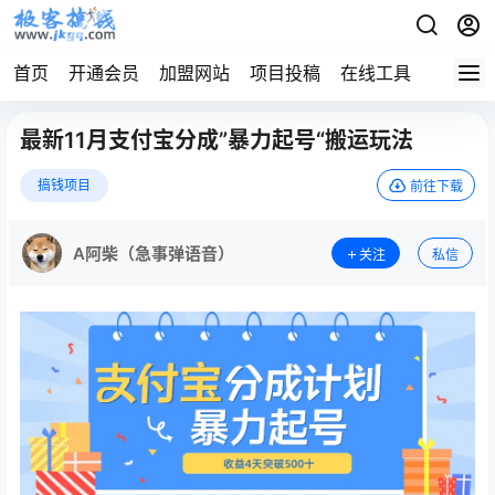
首页
开通会员
加盟网站
项目投稿
在线工具
地址发
最新11月支付宝分成”暴力起号“搬运玩法
搞钱项目
前往下载
A阿柴（急事弹语音）
关注
私信