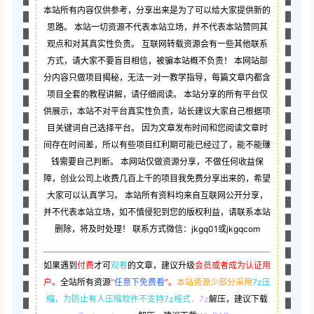
本站所有内容仅供参考，分享出来是为了可以给大家提供新的
思路。 本站一切资源不代表本站立场，并不代表本站赞同其
观点和对其真实性负责。 互联网转载资源会有一些其他联系
方式，请大家不要盲目相信，被骗本站概不负责！ 本网站部
分内容只做项目揭秘，无法一对一教学指导，每篇文章内都含
项目全套的教程讲解，请仔细阅读。 本站分享的所有平台仅
供展示，本站不对平台真实性负责，站长建议大家自己根据项
目关键词自己选择平台。 因为文章发布时间和您阅读文章时
间存在时间差，所以有些项目红利期可能已经过了，能不能赚
钱需要自己判断。 本网站仅做资源分享，不做任何收益保
障，创业公司上收费几百上千的项目我免费分享出来的，希望
大家可以认真学习。 本站所有资料均来自互联网公开分享，
并不代表本站立场，如不慎侵犯到您的版权利益，请联系本站
删除，将及时处理！ 联系方式微信：jkgq01或jkgqcom
如果遇到
付费
才可
观看
的文章，建议升级
会员或者成为认证用
户。
全站所有资源
“
任意下免费看
”。
本站资源少部分采用
7z压
缩，
为防止有人压缩软件不支持7z格式
，7z
解压，建议下载