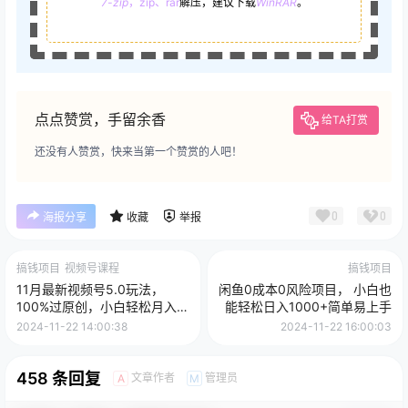
7-zip
，zip、rar
解压，建议下载
WinRAR
。
点点赞赏，手留余香
给TA打赏
还没有人赞赏，快来当第一个赞赏的人吧！
0
0
海报分享
收藏
举报
搞钱项目
视频号课程
搞钱项目
11月最新视频号5.0玩法，
闲鱼0成本0风险项目， 小白也
100%过原创，小白轻松月入5
能轻松日入1000+简单易上手
位数
2024-11-22 14:00:38
2024-11-22 16:00:03
458 条回复
文章作者
管理员
A
M