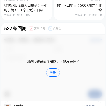
微信超级流量入口揭秘：一小
数字人口播日引500+精准创业
时引流 99 + 创业粉，日涨粉
粉
999 +【揭秘】
2024-11-9 9:00:05
2024-11-9 11:00:58
537 条回复
文章作者
管理员
A
M
欢迎您，新朋友，感谢参与互动！
确认修改
您必须登录或注册以后才能发表评论
登录
提交
ertyio
24年11月9日