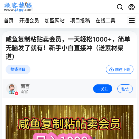
首页
开通会员
加盟网站
项目投稿
在线工具
地址发
咸鱼复制粘贴卖会员，一天轻松1000+，简单
无脑发了就有！新手小白直接冲（送素材渠
道）
搞钱项目
前往下载
南宫
关注
私信
南宫