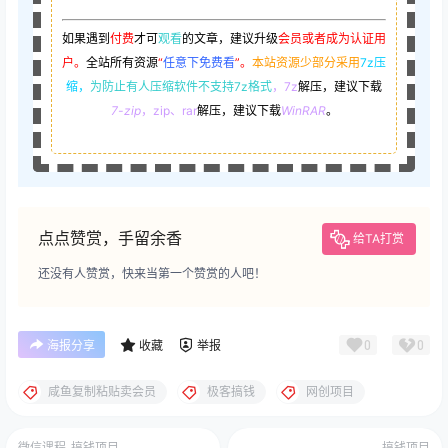
如果遇到
付费
才可
观看
的文章，建议升级
会员或者成为认证用
户。
全站所有资源
“
任意下免费看
”。
本站资源少部分采用
7z压
缩，
为防止有人压缩软件不支持7z格式
，7z
解压，建议下载
7-zip
，zip、rar
解压，建议下载
WinRAR
。
点点赞赏，手留余香
给TA打赏
还没有人赞赏，快来当第一个赞赏的人吧！
0
0
海报分享
收藏
举报
咸鱼复制粘贴卖会员
极客搞钱
网创项目
微信课程
搞钱项目
搞钱项目