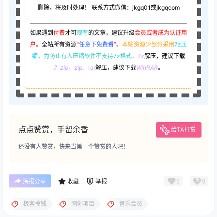
删除，将及时处理！ 联系方式微信：jkgq01或jkgqcom
如果遇到
付费
才可
观看
的文章，建议升级
会员或者成为认证用
户。
全站所有资源
“
任意下免费看
”。
本站资源少部分采用
7z压
缩，
为防止有人压缩软件不支持7z格式
，7z
解压，建议下载
7-zip
，zip、rar
解压，建议下载
WinRAR
。
点点赞赏，手留余香
给TA打赏
还没有人赞赏，快来当第一个赞赏的人吧！
0
0
海报分享
收藏
举报
极客搞钱
网创项目
音乐会员