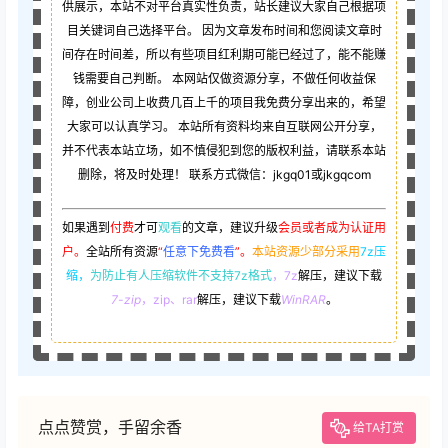
供展示，本站不对平台真实性负责，站长建议大家自己根据项
目关键词自己选择平台。 因为文章发布时间和您阅读文章时
间存在时间差，所以有些项目红利期可能已经过了，能不能赚
钱需要自己判断。 本网站仅做资源分享，不做任何收益保
障，创业公司上收费几百上千的项目我免费分享出来的，希望
大家可以认真学习。 本站所有资料均来自互联网公开分享，
并不代表本站立场，如不慎侵犯到您的版权利益，请联系本站
删除，将及时处理！ 联系方式微信：jkgq01或jkgqcom
如果遇到
付费
才可
观看
的文章，建议升级
会员或者成为认证用
户。
全站所有资源
“
任意下免费看
”。
本站资源少部分采用
7z压
缩，
为防止有人压缩软件不支持7z格式
，7z
解压，建议下载
7-zip
，zip、rar
解压，建议下载
WinRAR
。
点点赞赏，手留余香
给TA打赏