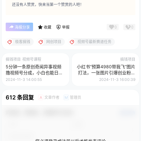
还没有人赞赏，快来当第一个赞赏的人吧！
0
0
海报分享
收藏
举报
极客搞钱
网创项目
视频号最新赛道任务
搞钱项目
视频号课程
搞钱项目
5分钟一条原创奇闻异事视频
小红书“预算4980带我飞”图片
撸视频号分成，小白也能日入
打法，一张图片引爆创业粉，
500+
私信回不完，单条引流300+精
2024-11-3 14:00:55
2024-11-3 16:00:39
准创业粉
612 条回复
文章作者
管理员
A
M
欢迎您，新朋友，感谢参与互动！
确认修改