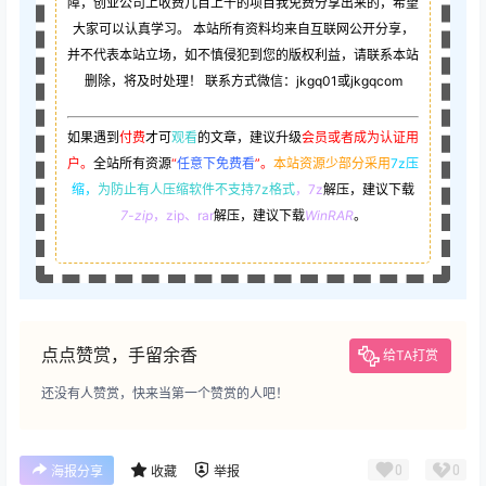
障，创业公司上收费几百上千的项目我免费分享出来的，希望
大家可以认真学习。 本站所有资料均来自互联网公开分享，
并不代表本站立场，如不慎侵犯到您的版权利益，请联系本站
删除，将及时处理！ 联系方式微信：jkgq01或jkgqcom
如果遇到
付费
才可
观看
的文章，建议升级
会员或者成为认证用
户。
全站所有资源
“
任意下免费看
”。
本站资源少部分采用
7z压
缩，
为防止有人压缩软件不支持7z格式
，7z
解压，建议下载
7-zip
，zip、rar
解压，建议下载
WinRAR
。
点点赞赏，手留余香
给TA打赏
还没有人赞赏，快来当第一个赞赏的人吧！
0
0
海报分享
收藏
举报