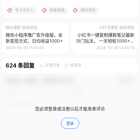
号卡合伙人
极客搞钱
网创项目
微信课程
搞钱项目
小红书课程
搞钱项目
微信小程序撸广告升级版，全
小红书一键复制爆款笔记最新
新变现方式，日均收益1000+
冷门玩法， 一天轻松1000+，
新手小白秒上手
2024-10-26 11:00:45
2024-10-26 13:00:15
624 条回复
文章作者
管理员
A
M
欢迎您，新朋友，感谢参与互动！
确认修改
您必须登录或注册以后才能发表评论
登录