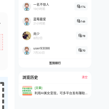
一名不惊人
174
19小时前
蓝莓最爱
146
，
21小时前
尚少
78
8月2日
user93086
70
7月30日
签到排行
浏览历史
清空
[文章]
利用AI美女变现，可多平台发布赚取
多份收益，小白轻松上手，单日收益
500+，出爆款视频概率极高