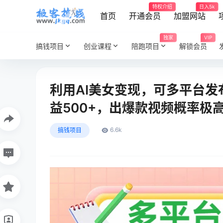
特权介绍
日入5k
首页
开通会员
加盟网站
独家
VIP
搞钱项目
创业课程
陪跑项目
解锁会员
利用AI美女变现，可多平台
益500+，出爆款视频概率极
6.6k
搞钱项目