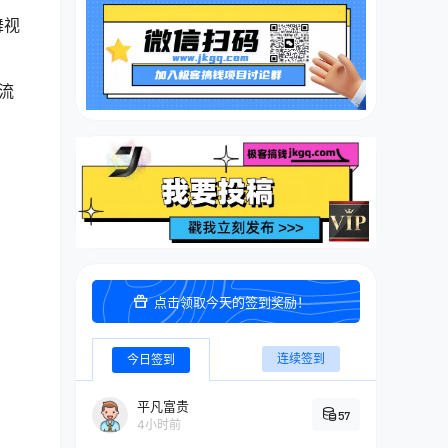
舞视
流
点击领取今天的签到奖励！
连续签到
今日签到
平凡富贵
57
4小时前