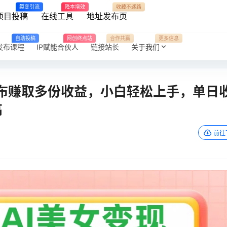
裂变引流
降本增效
收藏不迷路
项目投稿
在线工具
地址发布页
自助投稿
网创终点站
合作共赢
更多信息
发布课程
IP赋能合伙人
链接站长
关于我们
发布赚取多份收益，小白轻松上手，单日
高
前往