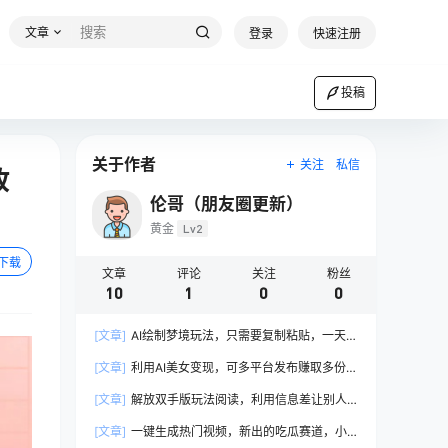
文章
登录
快速注册
投稿
关于作者
关注
私信
收
伦哥（朋友圈更新）
黄金
Lv2
下载
文章
评论
关注
粉丝
10
1
0
0
[文章]
AI绘制梦境玩法，只需要复制粘贴，一天轻
松拿几张，小白无压力上手
[文章]
利用AI美女变现，可多平台发布赚取多份收
益，小白轻松上手，单日收益500+，出爆款视频
[文章]
解放双手版玩法阅读，利用信息差让别人
概率极高
操作你来躺赚，管道收益才是王道，小白轻松上手
[文章]
一键生成热门视频，新出的吃瓜赛道，小