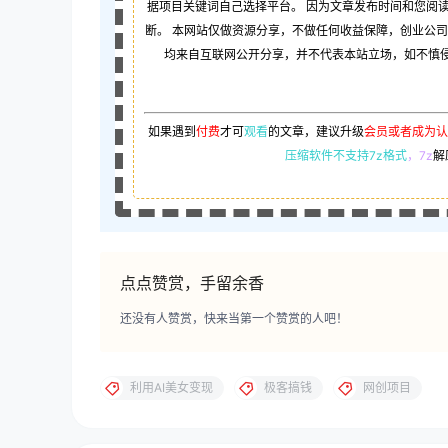
据项目关键词自己选择平台。 因为文章发布时间和您阅
断。 本网站仅做资源分享，不做任何收益保障，创业公
均来自互联网公开分享，并不代表本站立场，如不慎侵犯
如果遇到
付费
才可
观看
的文章，建议升级
会员或者成为认
压缩软件不支持7z格式
，7z
解
点点赞赏，手留余香
还没有人赞赏，快来当第一个赞赏的人吧！
利用AI美女变现
极客搞钱
网创项目