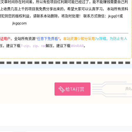
读文章时间存在时间差，所以有些项目红利期可能已经过了，能不能赚钱需要自己判
司上收费几百上千的项目我免费分享出来的，希望大家可以认真学习。 本站所有资料
到您的版权利益，请联系本站删除，将及时处理！ 联系方式微信：jkgq01或
jkgqcom
证用户。
全站所有资源
“
任意下免费看
”。
本站资源少部分采用
7z压缩，
为防止有人
压，建议下载
7-zip
，zip、rar
解压，建议下载
WinRAR
。
给TA打赏
共0