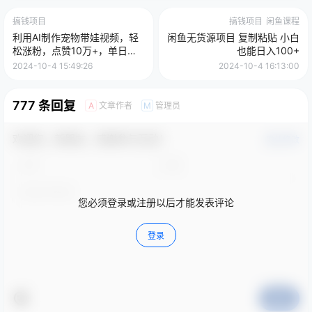
搞钱项目
搞钱项目
闲鱼课程
利用AI制作宠物带娃视频，轻
闲鱼无货源项目 复制粘贴 小白
松涨粉，点赞10万+，单日变
也能日入100+
现三位数！手把手教你怎么做
2024-10-4 15:49:26
2024-10-4 16:13:00
777 条回复
文章作者
管理员
A
M
欢迎您，新朋友，感谢参与互动！
确认修改
您必须登录或注册以后才能发表评论
登录
提交