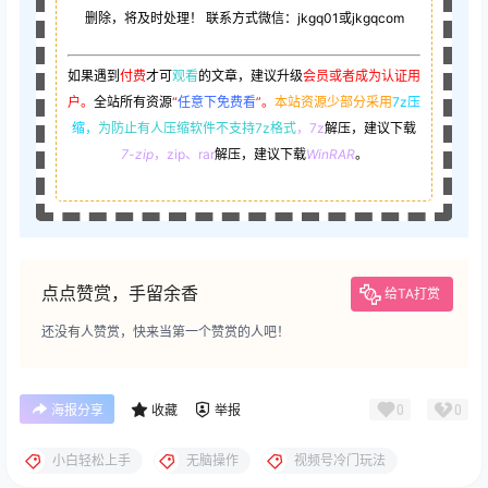
删除，将及时处理！ 联系方式微信：jkgq01或jkgqcom
如果遇到
付费
才可
观看
的文章，建议升级
会员或者成为认证用
户。
全站所有资源
“
任意下免费看
”。
本站资源少部分采用
7z压
缩，
为防止有人压缩软件不支持7z格式
，7z
解压，建议下载
7-zip
，zip、rar
解压，建议下载
WinRAR
。
点点赞赏，手留余香
给TA打赏
还没有人赞赏，快来当第一个赞赏的人吧！
0
0
海报分享
收藏
举报
小白轻松上手
无脑操作
视频号冷门玩法