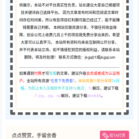
供展示，本站不对平台真实性负责，站长建议大家自己根据项
目关键词自己选择平台。 因为文章发布时间和您阅读文章时
间存在时间差，所以有些项目红利期可能已经过了，能不能赚
钱需要自己判断。 本网站仅做资源分享，不做任何收益保
障，创业公司上收费几百上千的项目我免费分享出来的，希望
大家可以认真学习。 本站所有资料均来自互联网公开分享，
并不代表本站立场，如不慎侵犯到您的版权利益，请联系本站
删除，将及时处理！ 联系方式微信：jkgq01或jkgqcom
如果遇到
付费
才可
观看
的文章，建议升级
会员或者成为认证用
户。
全站所有资源
“
任意下免费看
”。
本站资源少部分采用
7z压
缩，
为防止有人压缩软件不支持7z格式
，7z
解压，建议下载
7-zip
，zip、rar
解压，建议下载
WinRAR
。
点点赞赏，手留余香
给TA打赏