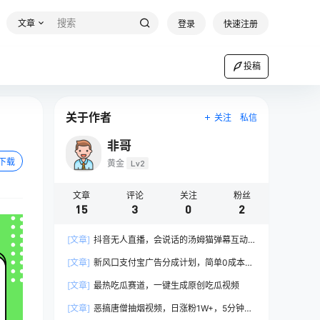
文章
登录
快速注册
投稿
关于作者
关注
私信
非哥
下载
黄金
Lv2
文章
评论
关注
粉丝
15
3
0
2
[文章]
抖音无人直播，会说话的汤姆猫弹幕互动
小游戏，两场直播6000+
[文章]
新风口支付宝广告分成计划，简单0成本，
单号日入500+
[文章]
最热吃瓜赛道，一键生成原创吃瓜视频
[文章]
恶搞唐僧抽烟视频，日涨粉1W+，5分钟一