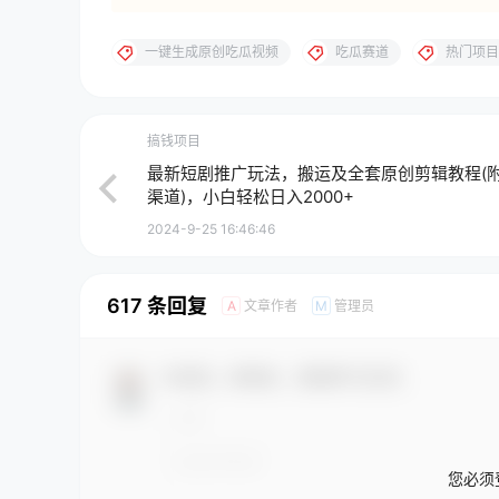
一键生成原创吃瓜视频
吃瓜赛道
热门项目
搞钱项目
最新短剧推广玩法，搬运及全套原创剪辑教程(
渠道)，小白轻松日入2000+
2024-9-25 16:46:46
617 条回复
文章作者
管理员
A
M
欢迎您，新朋友，感谢参与互动！
您必须