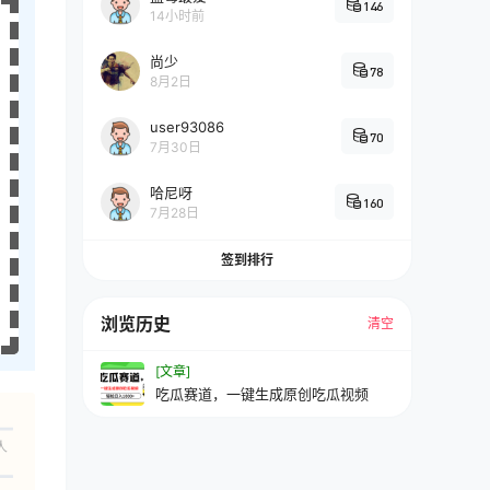
146
14小时前
尚少
78
8月2日
user93086
70
7月30日
哈尼呀
160
7月28日
签到排行
浏览历史
清空
[文章]
吃瓜赛道，一键生成原创吃瓜视频
人