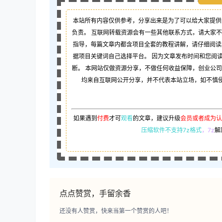
本站所有内容仅供参考，分享出来是为了可以给大家提供
负责。 互联网转载资源会有一些其他联系方式，请大家
指导，每篇文章内都含项目全套的教程讲解，请仔细阅读
据项目关键词自己选择平台。 因为文章发布时间和您阅
断。 本网站仅做资源分享，不做任何收益保障，创业公
均来自互联网公开分享，并不代表本站立场，如不慎侵犯
如果遇到
付费
才可
观看
的文章，建议升级
会员或者成为认
压缩软件不支持7z格式
，7z
解
点点赞赏，手留余香
还没有人赞赏，快来当第一个赞赏的人吧！