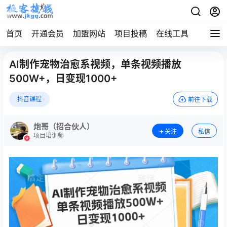
首页
开通会员
加盟网站
项目投稿
在线工具
地址发
AI制作宠物治愈系视频，单条视频播放
500W+，日变现1000+
抖音课程
前往下载
炮哥（招合伙人）
关注
私信
项目培训师