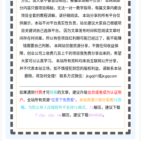
方式，请大家不要盲目相信，被骗本站概不负责！ 本网站部
分内容只做项目揭秘，无法一对一教学指导，每篇文章内都含
项目全套的教程讲解，请仔细阅读。 本站分享的所有平台仅
供展示，本站不对平台真实性负责，站长建议大家自己根据项
目关键词自己选择平台。 因为文章发布时间和您阅读文章时
间存在时间差，所以有些项目红利期可能已经过了，能不能赚
钱需要自己判断。 本网站仅做资源分享，不做任何收益保
障，创业公司上收费几百上千的项目我免费分享出来的，希望
大家可以认真学习。 本站所有资料均来自互联网公开分享，
并不代表本站立场，如不慎侵犯到您的版权利益，请联系本站
删除，将及时处理！ 联系方式微信：jkgq01或jkgqcom
如果遇到
付费
才可
观看
的文章，建议升级
会员或者成为认证用
户。
全站所有资源
“
任意下免费看
”。
本站资源少部分采用
7z压
缩，
为防止有人压缩软件不支持7z格式
，7z
解压，建议下载
7-zip
，zip、rar
解压，建议下载
WinRAR
。