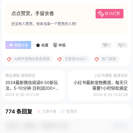
点点赞赏，手留余香
给TA打赏
还没有人赞赏，快来当第一个赞赏的人吧！
0
0
海报分享
收藏
举报
AI制作宠物治愈系视频
日变现1000+
热门项目
微信课程
搞钱项目
小红书课程
搞钱项目
2024最新微信阅读6.50新玩
小红书最新宠物赛道，每天只
法，5-10分钟 日利润200+，
需要1小时轻松搞定
0成本当日提现，可矩阵多号
2024-9-20 13:11:29
2024-9-20 13:22:38
操作
774 条回复
文章作者
管理员
A
M
欢迎您，新朋友，感谢参与互动！
确认修改