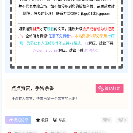
并不代表本站立场，如不慎侵犯到您的版权利益，请联系本站
删除，将及时处理！ 联系方式微信：jkgq01或jkgqcom
如果遇到
付费
才可
观看
的文章，建议升级
会员或者成为认证用
户。
全站所有资源
“
任意下免费看
”。
本站资源少部分采用
7z压
缩，
为防止有人压缩软件不支持7z格式
，7z
解压，建议下载
7-zip
，zip、rar
解压，建议下载
WinRAR
。
点点赞赏，手留余香
给TA打赏
还没有人赞赏，快来当第一个赞赏的人吧！
0
0
海报分享
收藏
举报