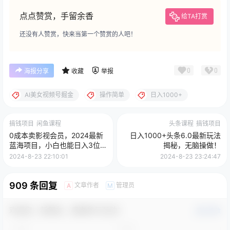
点点赞赏，手留余香
给TA打赏
还没有人赞赏，快来当第一个赞赏的人吧！
0
0
海报分享
收藏
举报
AI美女视频号掘金
操作简单
日入1000+
搞钱项目
闲鱼课程
头条课程
搞钱项目
0成本卖影视会员，2024最新
日入1000+头条6.0最新玩法
蓝海项目，小白也能日入3位
揭秘，无脑操做！
数
2024-8-23 22:10:01
2024-8-23 23:24:47
909 条回复
文章作者
管理员
A
M
欢迎您，新朋友，感谢参与互动！
确认修改