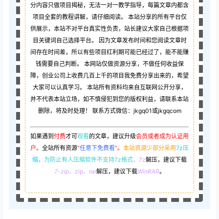
分内容只做项目揭秘，无法一对一教学指导，每篇文章内都含
项目全套的教程讲解，请仔细阅读。 本站分享的所有平台仅
供展示，本站不对平台真实性负责，站长建议大家自己根据项
目关键词自己选择平台。 因为文章发布时间和您阅读文章时
间存在时间差，所以有些项目红利期可能已经过了，能不能赚
钱需要自己判断。 本网站仅做资源分享，不做任何收益保
障，创业公司上收费几百上千的项目我免费分享出来的，希望
大家可以认真学习。 本站所有资料均来自互联网公开分享，
并不代表本站立场，如不慎侵犯到您的版权利益，请联系本站
删除，将及时处理！ 联系方式微信：jkgq01或jkgqcom
如果遇到
付费
才可
观看
的文章，建议升级
会员或者成为认证用
户。
全站所有资源
“
任意下免费看
”。
本站资源少部分采用
7z压
缩，
为防止有人压缩软件不支持7z格式
，7z
解压，建议下载
7-zip
，zip、rar
解压，建议下载
WinRAR
。