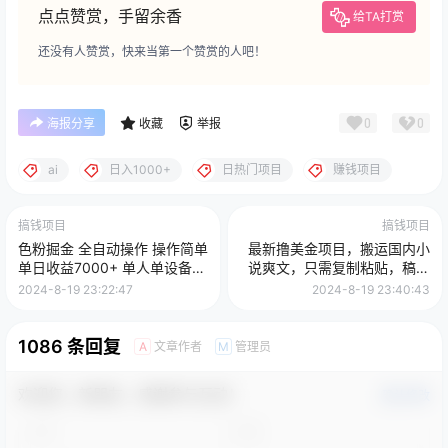
点点赞赏，手留余香
给TA打赏
还没有人赞赏，快来当第一个赞赏的人吧！
0
0
海报分享
收藏
举报
ai
日入1000+
日热门项目
赚钱项目
搞钱项目
搞钱项目
色粉掘金 全自动操作 操作简单
最新撸美金项目，搬运国内小
单日收益7000+ 单人单设备日
说爽文，只需复制粘贴，稿费
引1000粉
月入2500+美金，新手也能快
2024-8-19 23:22:47
2024-8-19 23:40:43
速上手
1086 条回复
文章作者
管理员
A
M
欢迎您，新朋友，感谢参与互动！
确认修改