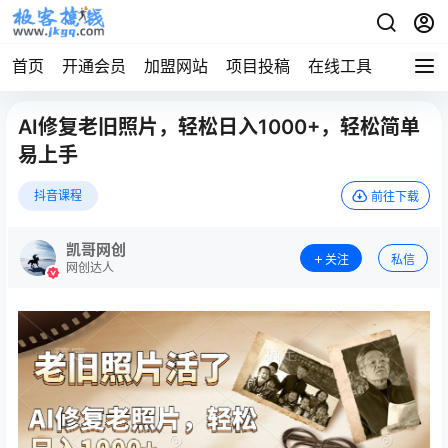
首页
开通会员
加盟网站
项目投稿
在线工具
地址发
AI修复老旧照片，轻松日入1000+，轻松简单
易上手
抖音课程
前往下载
凯哥网创
关注
私信
网创达人