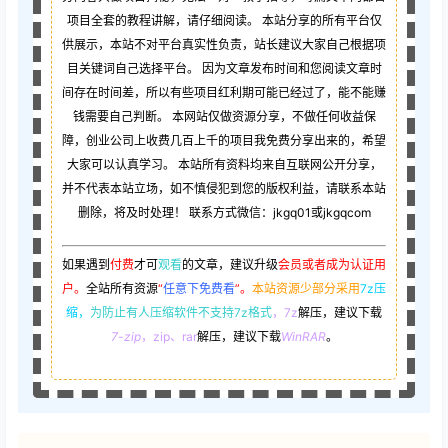
项目全套的教程讲解，请仔细阅读。 本站分享的所有平台仅
供展示，本站不对平台真实性负责，站长建议大家自己根据项
目关键词自己选择平台。 因为文章发布时间和您阅读文章时
间存在时间差，所以有些项目红利期可能已经过了，能不能赚
钱需要自己判断。 本网站仅做资源分享，不做任何收益保
障，创业公司上收费几百上千的项目我免费分享出来的，希望
大家可以认真学习。 本站所有资料均来自互联网公开分享，
并不代表本站立场，如不慎侵犯到您的版权利益，请联系本站
删除，将及时处理！ 联系方式微信：jkgq01或jkgqcom
如果遇到
付费
才可
观看
的文章，建议升级
会员或者成为认证用
户。
全站所有资源
“
任意下免费看
”。
本站资源少部分采用
7z压
缩，
为防止有人压缩软件不支持7z格式
，7z
解压，建议下载
7-zip
，zip、rar
解压，建议下载
WinRAR
。