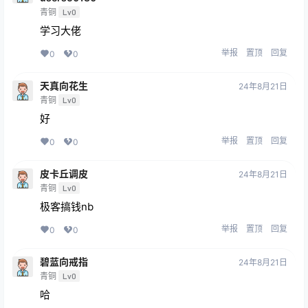
青铜
Lv0
学习大佬
举报
置顶
回复
0
0
天真向花生
24年8月21日
青铜
Lv0
好
举报
置顶
回复
0
0
皮卡丘调皮
24年8月21日
青铜
Lv0
极客搞钱nb
举报
置顶
回复
0
0
碧蓝向戒指
24年8月21日
青铜
Lv0
哈