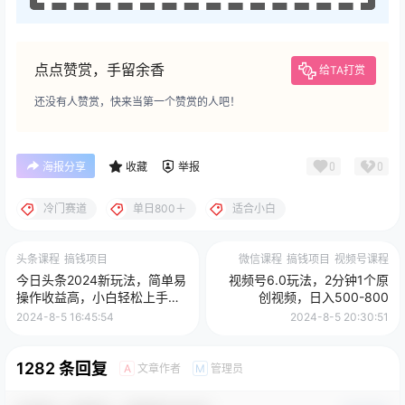
点点赞赏，手留余香
给TA打赏
还没有人赞赏，快来当第一个赞赏的人吧！
0
0
海报分享
收藏
举报
冷门赛道
单日800＋
适合小白
头条课程
搞钱项目
微信课程
搞钱项目
视频号课程
今日头条2024新玩法，简单易
视频号6.0玩法，2分钟1个原
操作收益高，小白轻松上手，
创视频，日入500-800
月入3000+
2024-8-5 16:45:54
2024-8-5 20:30:51
1282 条回复
文章作者
管理员
A
M