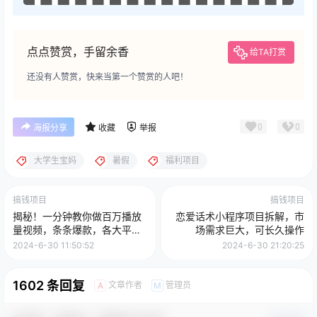
点点赞赏，手留余香
给TA打赏
还没有人赞赏，快来当第一个赞赏的人吧！
0
0
海报分享
收藏
举报
大学生宝妈
暑假
福利项目
搞钱项目
搞钱项目
揭秘！一分钟教你做百万播放
恋爱话术小程序项目拆解，市
量视频，条条爆款，各大平台
场需求巨大，可长久操作
自然流，轻松月入过万
2024-6-30 11:50:52
2024-6-30 21:20:25
1602 条回复
文章作者
管理员
A
M