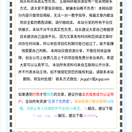
观点和对其真实性负责。 互联网转载资源会有一些其他联系
方式，请大家不要盲目相信，被骗本站概不负责！ 本网站部
分内容只做项目揭秘，无法一对一教学指导，每篇文章内都含
项目全套的教程讲解，请仔细阅读。 本站分享的所有平台仅
供展示，本站不对平台真实性负责，站长建议大家自己根据项
目关键词自己选择平台。 因为文章发布时间和您阅读文章时
间存在时间差，所以有些项目红利期可能已经过了，能不能赚
钱需要自己判断。 本网站仅做资源分享，不做任何收益保
障，创业公司上收费几百上千的项目我免费分享出来的，希望
大家可以认真学习。 本站所有资料均来自互联网公开分享，
并不代表本站立场，如不慎侵犯到您的版权利益，请联系本站
删除，将及时处理！ 联系方式微信：jkgq01或jkgqcom
如果遇到
付费
才可
观看
的文章，建议升级
会员或者成为认证用
户。
全站所有资源
“
任意下免费看
”。
本站资源少部分采用
7z压
缩，
为防止有人压缩软件不支持7z格式
，7z
解压，建议下载
7-zip
，zip、rar
解压，建议下载
WinRAR
。