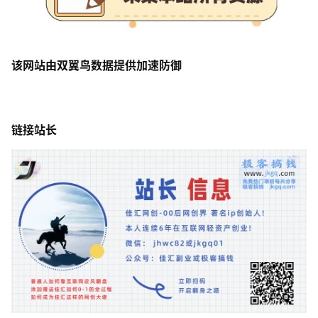
该网站由双翼鸟数据提供加速防御
链接站长