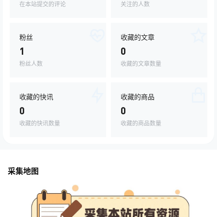
在本站提交的评论
关注的人数
粉丝
收藏的文章
1
0
粉丝人数
收藏的文章数量
收藏的快讯
收藏的商品
0
0
收藏的快讯数量
收藏的商品数量
采集地图