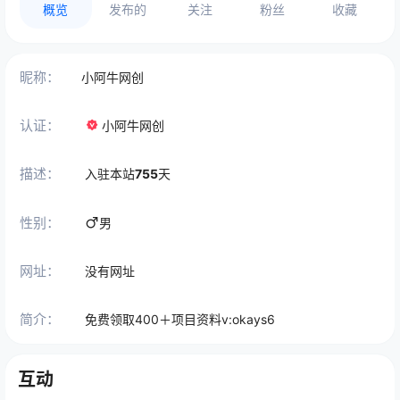
概览
发布的
关注
粉丝
收藏
昵称：
小阿牛网创
认证：
小阿牛网创
描述：
入驻本站
755
天
性别：
男
网址：
没有网址
简介：
免费领取400＋项目资料v:okays6
互动