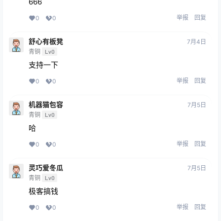
666
举报
回复
0
0
舒心有板凳
7月4日
青铜
Lv0
支持一下
举报
回复
0
0
机器猫包容
7月5日
青铜
Lv0
哈
举报
回复
0
0
灵巧爱冬瓜
7月5日
青铜
Lv0
极客搞钱
举报
回复
0
0