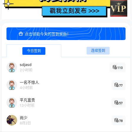
点击领取今天的签到奖励！
连续签到
今日签到
sdjasd
110
2小时前
一名不惊人
77
4小时前
平凡富贵
57
13小时前
尚少
78
8月2日