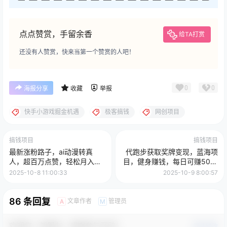
点点赞赏，手留余香
给TA打赏
还没有人赞赏，快来当第一个赞赏的人吧！
0
0
海报分享
收藏
举报
快手小游戏掘金机遇
极客搞钱
网创项目
搞钱项目
搞钱项目
最新涨粉路子，ai动漫转真
代跑步获取奖牌变现，蓝海项
人，超百万点赞，轻松月入
目，健身赚钱，每日可赚500-
5w+【揭秘】
2000
2025-10-8 11:00:33
2025-10-9 8:00:57
86 条回复
文章作者
管理员
A
M
欢迎您，新朋友，感谢参与互动！
确认修改