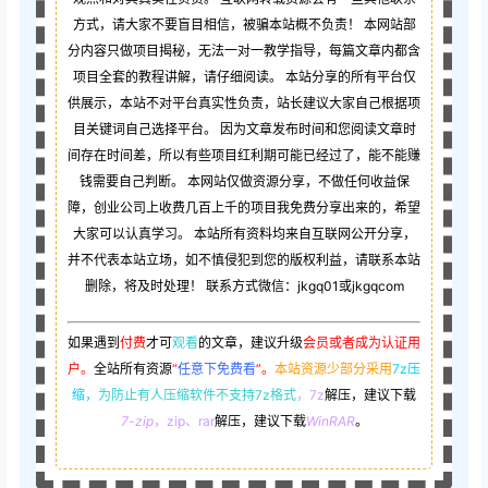
方式，请大家不要盲目相信，被骗本站概不负责！ 本网站部
分内容只做项目揭秘，无法一对一教学指导，每篇文章内都含
项目全套的教程讲解，请仔细阅读。 本站分享的所有平台仅
供展示，本站不对平台真实性负责，站长建议大家自己根据项
目关键词自己选择平台。 因为文章发布时间和您阅读文章时
间存在时间差，所以有些项目红利期可能已经过了，能不能赚
钱需要自己判断。 本网站仅做资源分享，不做任何收益保
障，创业公司上收费几百上千的项目我免费分享出来的，希望
大家可以认真学习。 本站所有资料均来自互联网公开分享，
并不代表本站立场，如不慎侵犯到您的版权利益，请联系本站
删除，将及时处理！ 联系方式微信：jkgq01或jkgqcom
如果遇到
付费
才可
观看
的文章，建议升级
会员或者成为认证用
户。
全站所有资源
“
任意下免费看
”。
本站资源少部分采用
7z压
缩，
为防止有人压缩软件不支持7z格式
，7z
解压，建议下载
7-zip
，zip、rar
解压，建议下载
WinRAR
。