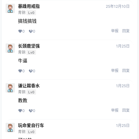
暴躁用戒指
25年12月10日
青铜
Lv0
搞钱搞钱
举报
回复
0
0
长颈鹿坚强
1月25日
青铜
Lv0
牛逼
举报
回复
0
0
谦让踢香水
1月25日
青铜
Lv0
教教
举报
回复
0
0
玩命爱自行车
1月25日
青铜
Lv0