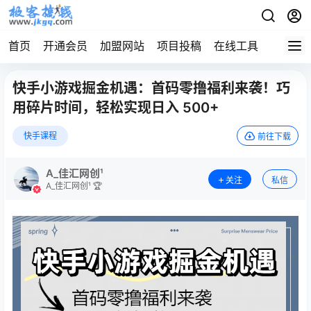
首页
开通会员
加盟网站
项目投稿
在线工具
地址发
快手小游戏掘金机遇：首码零撸福利来袭！巧
用碎片时间，轻松实现日入 500+
快手课程
前往下载
A_佳汇网创¹
关注
私信
A_佳汇网创¹ 🏆