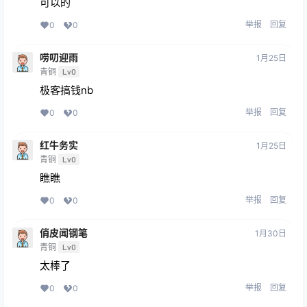
可以的
举报
回复
0
0
唠叨迎雨
1月25日
青铜
Lv0
极客搞钱nb
举报
回复
0
0
红牛务实
1月25日
青铜
Lv0
瞧瞧
举报
回复
0
0
俏皮闻钢笔
1月30日
青铜
Lv0
太棒了
举报
回复
0
0