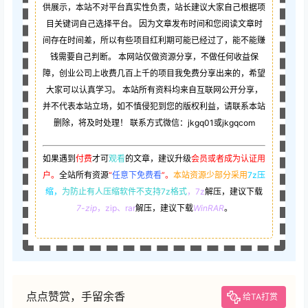
供展示，本站不对平台真实性负责，站长建议大家自己根据项
目关键词自己选择平台。 因为文章发布时间和您阅读文章时
间存在时间差，所以有些项目红利期可能已经过了，能不能赚
钱需要自己判断。 本网站仅做资源分享，不做任何收益保
障，创业公司上收费几百上千的项目我免费分享出来的，希望
大家可以认真学习。 本站所有资料均来自互联网公开分享，
并不代表本站立场，如不慎侵犯到您的版权利益，请联系本站
删除，将及时处理！ 联系方式微信：jkgq01或jkgqcom
如果遇到
付费
才可
观看
的文章，建议升级
会员或者成为认证用
户。
全站所有资源
“
任意下免费看
”。
本站资源少部分采用
7z压
缩，
为防止有人压缩软件不支持7z格式
，7z
解压，建议下载
7-zip
，zip、rar
解压，建议下载
WinRAR
。
点点赞赏，手留余香
给TA打赏