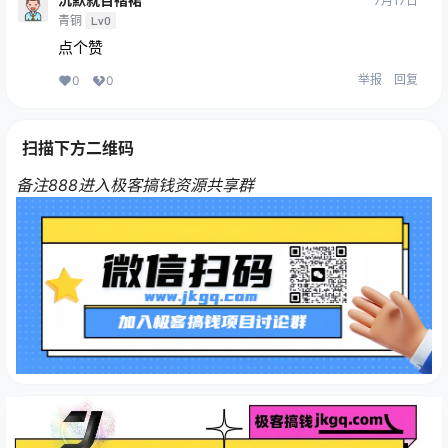
7月17日
青铜
Lv0
点个赞
举报
回复
0
0
扫描下方二维码
备注888进入极客搞钱资源共享群