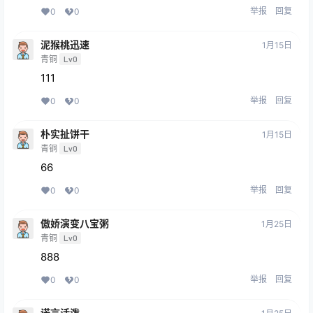
举报
回复
0
0
泥猴桃迅速
1月15日
青铜
Lv0
111
举报
回复
0
0
朴实扯饼干
1月15日
青铜
Lv0
66
举报
回复
0
0
傲娇演变八宝粥
1月25日
青铜
Lv0
888
举报
回复
0
0
诺言活泼