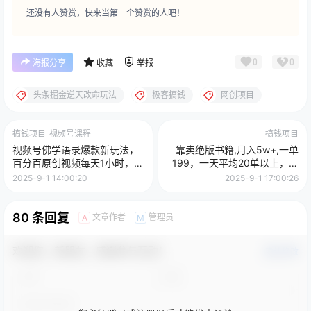
还没有人赞赏，快来当第一个赞赏的人吧！
0
0
海报分享
收藏
举报
头条掘金逆天改命玩法
极客搞钱
网创项目
搞钱项目
视频号课程
搞钱项目
视频号佛学语录爆款新玩法，
靠卖绝版书籍,月入5w+,一单
百分百原创视频每天1小时，轻
199，一天平均20单以上，最
松月入1w+
高收益日入4500+
2025-9-1 14:00:20
2025-9-1 17:00:26
80 条回复
文章作者
管理员
A
M
欢迎您，新朋友，感谢参与互动！
确认修改