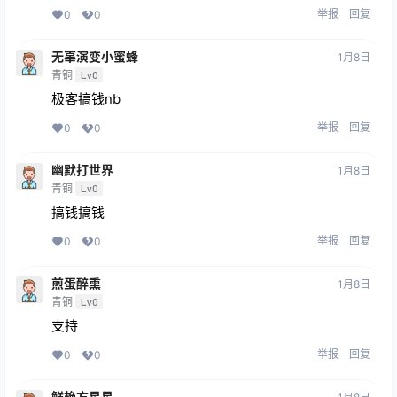
举报
回复
0
0
无辜演变小蜜蜂
1月8日
青铜
Lv0
极客搞钱nb
举报
回复
0
0
幽默打世界
1月8日
青铜
Lv0
搞钱搞钱
举报
回复
0
0
煎蛋醉熏
1月8日
青铜
Lv0
支持
举报
回复
0
0
鲜艳方星星