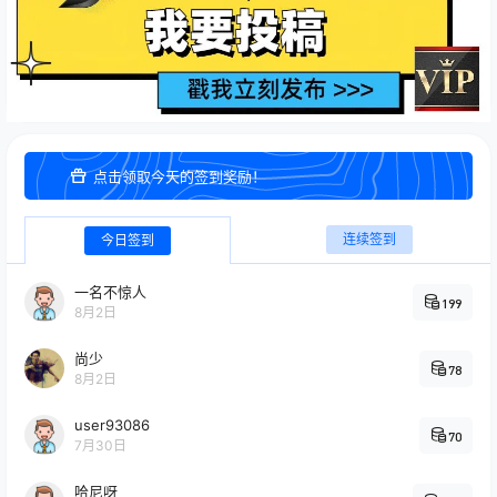
点击领取今天的签到奖励！
连续签到
今日签到
一名不惊人
199
8月2日
尚少
78
8月2日
user93086
70
7月30日
哈尼呀