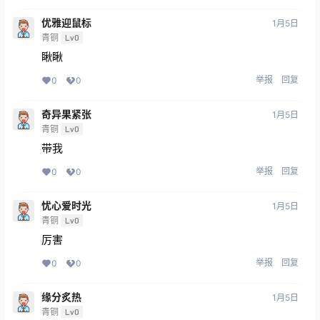
优雅迎鼠标
1月5日
青铜
Lv0
瞅瞅
举报
回复
0
0
奇异果紧张
1月5日
青铜
Lv0
带我
举报
回复
0
0
忧心爱时光
1月5日
青铜
Lv0
厉害
举报
回复
0
0
缘分炙热
1月5日
青铜
Lv0