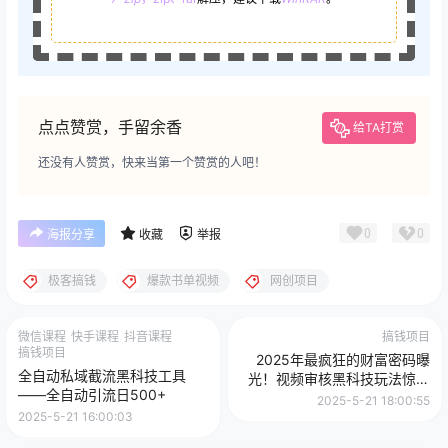
点点赞赏，手留余香
给TA打赏
还没有人赞赏，快来当第一个赞赏的人吧！
0
0
海报分享
收藏
举报
极客搞钱
爆款书单视频
网创项目
微信课程
快手课程
抖音课程
搞钱项目
搞钱项目
2025年最疯狂的财富密码曝
全自动私域截流黑科技工具
光！视频审核黑科技玩法惊艳
——全自动引流日500+
上线，10秒闪电出单，全天疯
2025-5-21 18:00:55
狂爆单，新手小白日入500+不
2025-5-21 16:00:03
是梦！