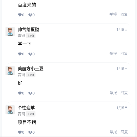
百度来的
举报
回复
0
0
帅气给蛋挞
1月5日
青铜
Lv0
学一下
举报
回复
0
0
美丽方小土豆
1月5日
青铜
Lv0
好
举报
回复
0
0
个性迎羊
1月5日
青铜
Lv0
项目不错
举报
回复
0
0