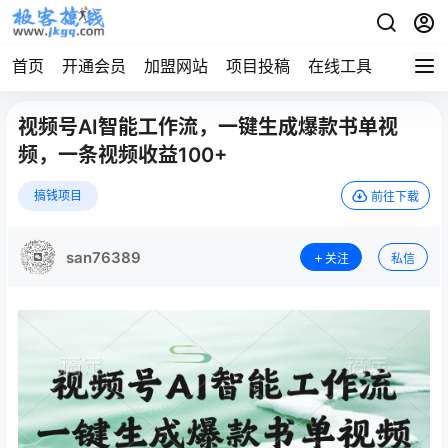
首页
开通会员
加盟网站
项目投稿
在线工具
地址发
视频号AI智能工作流，一键生成爆款书单视
频，一条视频收益100+
搞钱项目
前往下载
san76389
关注
私信