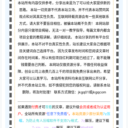
本站所有内容仅供参考，分享出来是为了可以给大家提供新的
思路。 本站一切资源不代表本站立场，并不代表本站赞同其
观点和对其真实性负责。 互联网转载资源会有一些其他联系
方式，请大家不要盲目相信，被骗本站概不负责！ 本网站部
分内容只做项目揭秘，无法一对一教学指导，每篇文章内都含
项目全套的教程讲解，请仔细阅读。 本站分享的所有平台仅
供展示，本站不对平台真实性负责，站长建议大家自己根据项
目关键词自己选择平台。 因为文章发布时间和您阅读文章时
间存在时间差，所以有些项目红利期可能已经过了，能不能赚
钱需要自己判断。 本网站仅做资源分享，不做任何收益保
障，创业公司上收费几百上千的项目我免费分享出来的，希望
大家可以认真学习。 本站所有资料均来自互联网公开分享，
并不代表本站立场，如不慎侵犯到您的版权利益，请联系本站
删除，将及时处理！ 联系方式微信：jkgq01或jkgqcom
如果遇到
付费
才可
观看
的文章，建议升级
会员或者成为认证用
户。
全站所有资源
“
任意下免费看
”。
本站资源少部分采用
7z压
缩，
为防止有人压缩软件不支持7z格式
，7z
解压，建议下载
7-zip
，zip、rar
解压，建议下载
WinRAR
。