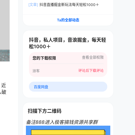
的搬运秘籍，每天稳赚300-500
[文章]
抖音直播掘金新玩法每天轻松1000＋
Ta的全部动态
抖音，私人项目，音浪掘金，每天轻
松1000＋
查看全部权限
您的下载权限
评论后下载
评论
游客
；近
百度网盘
入破
扫描下方二维码
备注888进入极客搞钱资源共享群