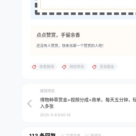
点点赞赏，手留余香
还没有人赞赏，快来当第一个赞赏的人吧！
极客搞钱
网创项目
音浪掘金
搞钱项目
得物种草赏金+视频分成+商单，每天五分钟，
入多张
2025-5-8 9:00:16
113 条回复
文章作者
管理员
A
M