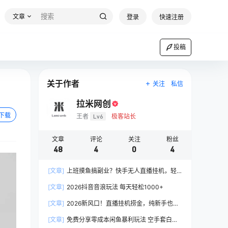
文章
登录
快速注册
投稿
关于作者
关注
私信
拉米网创
下载
王者
Lv6
极客站长
文章
评论
关注
粉丝
48
4
0
4
[文章]
上班摸鱼搞副业？快手无人直播挂机，轻
松赚零花钱
[文章]
2026抖音音浪玩法 每天轻松1000+
[文章]
2026新风口！直播挂机捞金，纯新手也可
以做！额外收入
[文章]
免费分享零成本闲鱼暴利玩法 空手套白狼