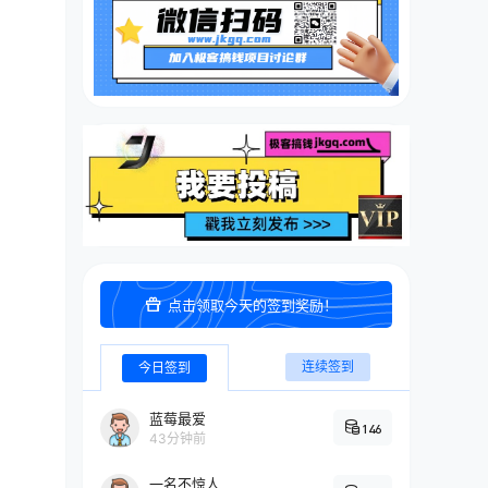
点击领取今天的签到奖励！
连续签到
今日签到
蓝莓最爱
146
43分钟前
一名不惊人