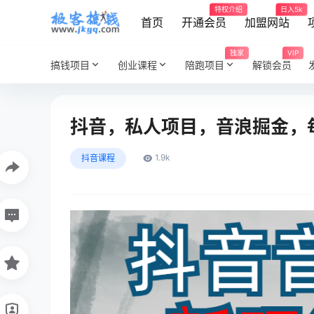
特权介绍
日入5k
首页
开通会员
加盟网站
独家
VIP
搞钱项目
创业课程
陪跑项目
解锁会员
抖音，私人项目，音浪掘金，每
1.9k
抖音课程