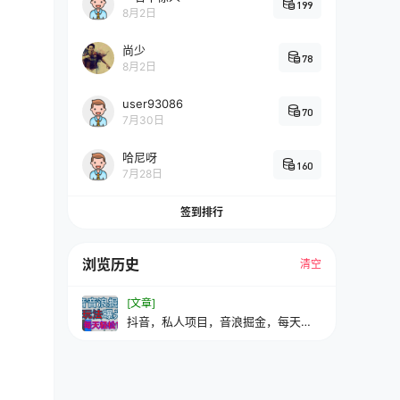
199
8月2日
尚少
78
8月2日
user93086
70
7月30日
哈尼呀
160
7月28日
签到排行
浏览历史
清空
[文章]
抖音，私人项目，音浪掘金，每天轻
松1000＋