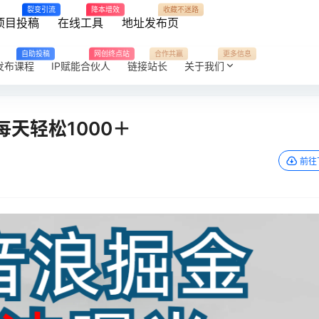
裂变引流
降本增效
收藏不迷路
项目投稿
在线工具
地址发布页
自助投稿
网创终点站
合作共赢
更多信息
发布课程
IP赋能合伙人
链接站长
关于我们
天轻松1000＋
前往