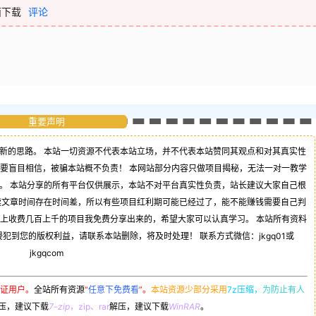
面下载
评论
重要声明
新的思路。 本站一切资源不代表本站立场，并不代表本站赞同其观点和对其真实性
不要盲目相信，被骗本站概不负责！ 本网站部分内容只做项目揭秘，无法一对一教学
。 本站分享的所有平台仅供展示，本站不对平台真实性负责，站长建议大家自己根
读文章时间存在时间差，所以有些项目红利期可能已经过了，能不能赚钱需要自己判
司上收费几百上千的项目我免费分享出来的，希望大家可以认真学习。 本站所有资料
到您的版权利益，请联系本站删除，将及时处理！ 联系方式微信：jkgq01或
jkgqcom
证用户。
全站所有资源
“
任意下免费看
”。
本站资源少部分采用
7z压缩，
为防止有人
压，建议下载
7-zip
，zip、rar
解压，建议下载
WinRAR
。