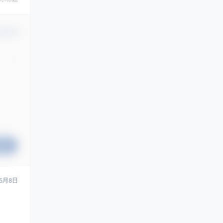
认修改
提交
5月8日