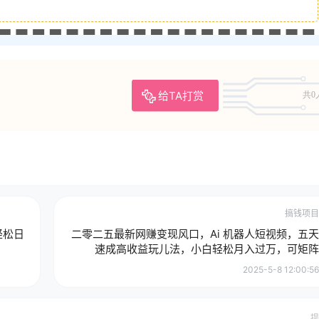
给TA打赏
共0
搞钱项目
轻松日
二零二五最新网赚变现风口，Ai 机器人短视频，五天
速成高收益玩儿法，小白轻松月入过万，可矩阵
2025-5-8 12:00:56
提