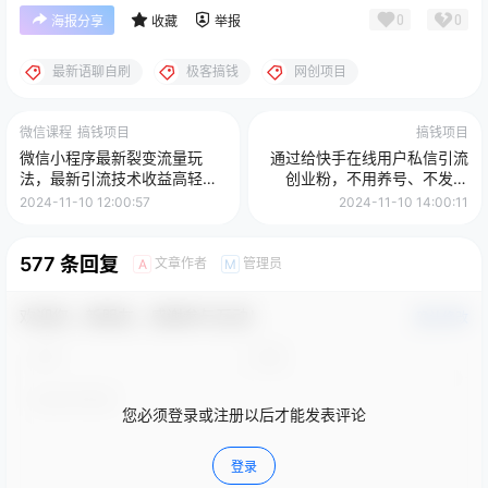
0
0
海报分享
收藏
举报
最新语聊自刷
极客搞钱
网创项目
微信课程
搞钱项目
搞钱项目
微信小程序最新裂变流量玩
通过给快手在线用户私信引流
法，最新引流技术收益高轻松
创业粉，不用养号、不发视
赚广告费，日入过千
频、搬砖式引流法，一天可引
2024-11-10 12:00:57
2024-11-10 14:00:11
200+创业粉
577 条回复
文章作者
管理员
A
M
欢迎您，新朋友，感谢参与互动！
确认修改
您必须登录或注册以后才能发表评论
登录