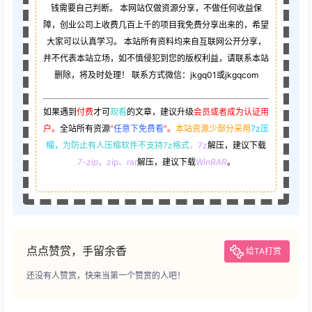
钱需要自己判断。 本网站仅做资源分享，不做任何收益保
障，创业公司上收费几百上千的项目我免费分享出来的，希望
大家可以认真学习。 本站所有资料均来自互联网公开分享，
并不代表本站立场，如不慎侵犯到您的版权利益，请联系本站
删除，将及时处理！ 联系方式微信：jkgq01或jkgqcom
如果遇到
付费
才可
观看
的文章，建议升级
会员或者成为认证用
户。
全站所有资源
“
任意下免费看
”。
本站资源少部分采用
7z压
缩，
为防止有人压缩软件不支持7z格式
，7z
解压，建议下载
7-zip
，zip、rar
解压，建议下载
WinRAR
。
点点赞赏，手留余香
给TA打赏
还没有人赞赏，快来当第一个赞赏的人吧！