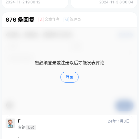
100单也可以。
2024-11-2 19:00:12
2024-11-3 8:00:04
676 条回复
文章作者
管理员
A
M
欢迎您，新朋友，感谢参与互动！
确认修改
您必须登录或注册以后才能发表评论
登录
提交
F
24年11月3日
青铜
Lv0
.