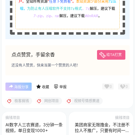
户。
全站所有资源
“
任意下免费看
”。
本站资源少部分采用
7z压
缩，
为防止有人压缩软件不支持7z格式
，7z
解压，建议下载
7-zip
，zip、rar
解压，建议下载
WinRAR
。
点点赞赏，手留余香
给TA打赏
还没有人赞赏，快来当第一个赞赏的人吧！
0
0
海报分享
收藏
举报
极客搞钱
网创项目
视频号情感赛道
搞钱项目
搞钱项目
AI数字人三农赛道，3分钟一条
美团商家无限撸金，不注册不
视频，单日变现1000+
拉人不推广，只要有时间一天