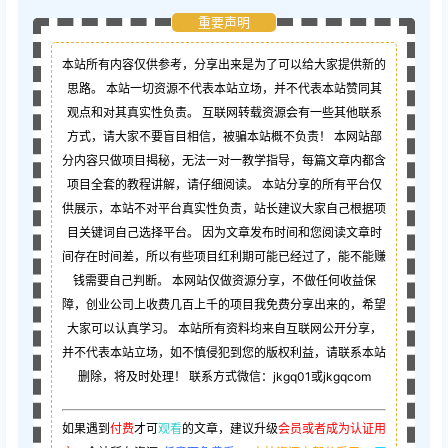
重要声明
本站所有内容仅供参考，分享出来是为了可以给大家提供新的
思路。 本站一切资源不代表本站立场，并不代表本站赞同其
观点和对其真实性负责。 互联网转载资源会有一些其他联系
方式，请大家不要盲目相信，被骗本站概不负责！ 本网站部
分内容只做项目揭秘，无法一对一教学指导，每篇文章内都含
项目全套的教程讲解，请仔细阅读。 本站分享的所有平台仅
供展示，本站不对平台真实性负责，站长建议大家自己根据项
目关键词自己选择平台。 因为文章发布时间和您阅读文章时
间存在时间差，所以有些项目红利期可能已经过了，能不能赚
钱需要自己判断。 本网站仅做资源分享，不做任何收益保
障，创业公司上收费几百上千的项目我免费分享出来的，希望
大家可以认真学习。 本站所有资料均来自互联网公开分享，
并不代表本站立场，如不慎侵犯到您的版权利益，请联系本站
删除，将及时处理！ 联系方式微信：jkgq01或jkgqcom
如果遇到
付费
才可
观看
的文章，建议升级
会员或者成为认证用