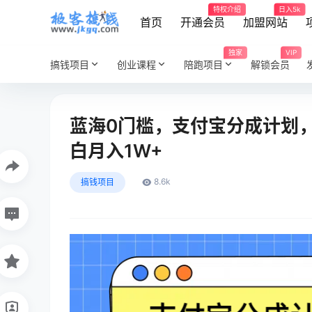
特权介绍
日入5k
首页
开通会员
加盟网站
独家
VIP
搞钱项目
创业课程
陪跑项目
解锁会员
蓝海0门槛，支付宝分成计划
白月入1W+
8.6k
搞钱项目