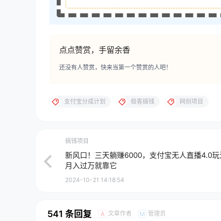
点点赞赏，手留余香
还没有人赞赏，快来当第一个赞赏的人吧！
支付宝分成计划
极客搞钱
网创项目
搞钱项目
新风口！三天躺赚6000，支付宝无人直播4.0
月入过万就靠它
2024-10-21 14:18:54
541 条回复
文章作者
管理员
A
M