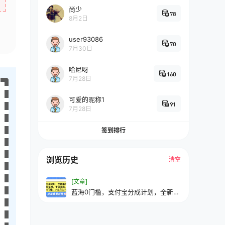
尚少
78
8月2日
user93086
70
7月30日
哈尼呀
160
7月28日
可爱的昵称1
91
7月28日
签到排行
浏览历史
清空
[文章]
蓝海0门槛，支付宝分成计划，全新暴
力玩法，全程实操，干货满满，小白
月入1W+