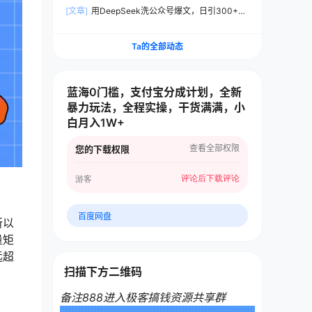
成原创中视频，单账号日入500+
[文章]
用DeepSeek洗公众号爆文，日引300+创
业粉，做知识付费每天四位数变现（附详细实操教
程）
Ta的全部动态
蓝海0门槛，支付宝分成计划，全新
暴力玩法，全程实操，干货满满，小
白月入1W+
查看全部权限
您的下载权限
评论后下载
评论
游客
百度网盘
所以
量矩
远超
扫描下方二维码
备注888进入极客搞钱资源共享群