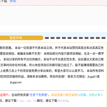
面下载
评论
重要声明
新的思路。 本站一切资源不代表本站立场，并不代表本站赞同其观点和对其真实性
不要盲目相信，被骗本站概不负责！ 本网站部分内容只做项目揭秘，无法一对一教学
。 本站分享的所有平台仅供展示，本站不对平台真实性负责，站长建议大家自己根
读文章时间存在时间差，所以有些项目红利期可能已经过了，能不能赚钱需要自己判
司上收费几百上千的项目我免费分享出来的，希望大家可以认真学习。 本站所有资料
到您的版权利益，请联系本站删除，将及时处理！ 联系方式微信：jkgq01或
jkgqcom
证用户。
全站所有资源
“
任意下免费看
”。
本站资源少部分采用
7z压缩，
为防止有人
压，建议下载
7-zip
，zip、rar
解压，建议下载
WinRAR
。