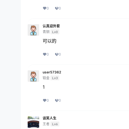
0
0
认真迎外套
青铜
Lv0
可以的
0
0
user57362
铂金
Lv3
1
0
0
谈笑人生
王者
Lv6