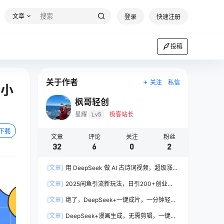
文章
登录
快速注册
投稿
关于作者
关注
私信
，小
枫哥轻创
星耀
Lv5
极客站长
下载
文章
评论
关注
粉丝
32
6
0
2
[文章]
用 DeepSeek 做 AI 古诗词视频，超级涨粉
赛道，小白轻松 10W+（保姆级教程）
[文章]
2025闲鱼引流新玩法，日引200+创业
粉，每天稳定1000+收益（附自动发货教程）
[文章]
绝了，DeepSeek+一键成片，一分钟轻松
打造AI热搜视频，结合流量IP哪吒，轻松日入
[文章]
DeepSeek+漫画生成，无需剪辑，一键生
500+