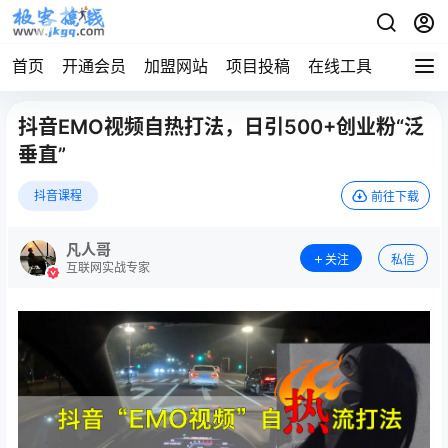
首页
开通会员
加盟网站
项目投稿
在线工具
地址发
抖音EMO视频自热打法，日引500+创业粉“泛
垂直”
抖音课程
前往下载
凡人哥
关注
私信
互联网实战专家