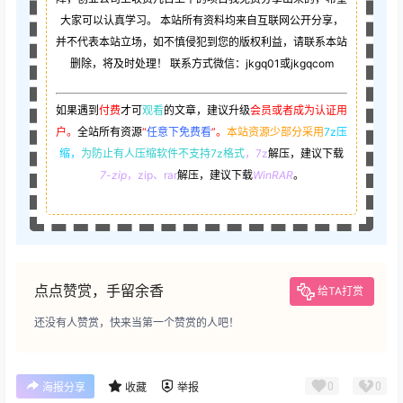
大家可以认真学习。 本站所有资料均来自互联网公开分享，
并不代表本站立场，如不慎侵犯到您的版权利益，请联系本站
删除，将及时处理！ 联系方式微信：jkgq01或jkgqcom
如果遇到
付费
才可
观看
的文章，建议升级
会员或者成为认证用
户。
全站所有资源
“
任意下免费看
”。
本站资源少部分采用
7z压
缩，
为防止有人压缩软件不支持7z格式
，7z
解压，建议下载
7-zip
，zip、rar
解压，建议下载
WinRAR
。
点点赞赏，手留余香
给TA打赏
还没有人赞赏，快来当第一个赞赏的人吧！
0
0
海报分享
收藏
举报