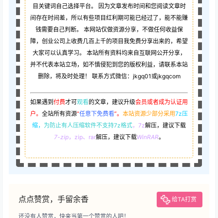
目关键词自己选择平台。 因为文章发布时间和您阅读文章时
间存在时间差，所以有些项目红利期可能已经过了，能不能赚
钱需要自己判断。 本网站仅做资源分享，不做任何收益保
障，创业公司上收费几百上千的项目我免费分享出来的，希望
大家可以认真学习。 本站所有资料均来自互联网公开分享，
并不代表本站立场，如不慎侵犯到您的版权利益，请联系本站
删除，将及时处理！ 联系方式微信：jkgq01或jkgqcom
如果遇到
付费
才可
观看
的文章，建议升级
会员或者成为认证用
户。
全站所有资源
“
任意下免费看
”。
本站资源少部分采用
7z压
缩，
为防止有人压缩软件不支持7z格式
，7z
解压，建议下载
7-zip
，zip、rar
解压，建议下载
WinRAR
。
点点赞赏，手留余香
给TA打赏
还没有人赞赏，快来当第一个赞赏的人吧！