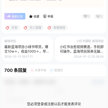
0
0
海报分享
收藏
举报
抖音
无人直播
极客搞钱
搞钱项目
小红书课程
搞钱项目
最新蓝海项目小绿书带货，爆
小红书治愈视频赛道，手机即
文10w＋，收益1000＋，早入
可操作，蓝海项目简单无脑，
局早获益！！
单日可赚300+
2024-10-12 18:37:11
2024-10-12 20:38:24
700 条回复
文章作者
管理员
A
M
欢迎您，新朋友，感谢参与互动！
确认修改
您必须登录或注册以后才能发表评论