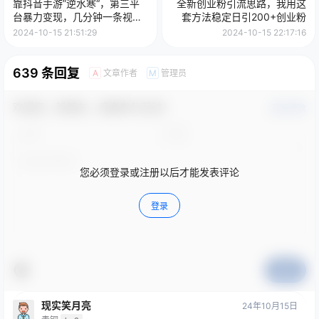
靠抖音手游”逆水寒“，第三平
全新创业粉引流思路，我用这
台暴力变现，几分钟一条视
套方法稳定日引200+创业粉
频，一部手机就能操作，附带
2024-10-15 21:51:29
2024-10-15 22:17:16
资料教程。
639 条回复
文章作者
管理员
A
M
欢迎您，新朋友，感谢参与互动！
确认修改
您必须登录或注册以后才能发表评论
登录
提交
现实笑月亮
24年10月15日