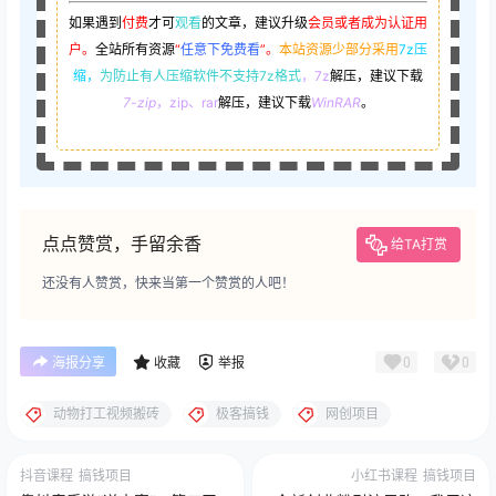
如果遇到
付费
才可
观看
的文章，建议升级
会员或者成为认证用
户。
全站所有资源
“
任意下免费看
”。
本站资源少部分采用
7z压
缩，
为防止有人压缩软件不支持7z格式
，7z
解压，建议下载
7-zip
，zip、rar
解压，建议下载
WinRAR
。
点点赞赏，手留余香
给TA打赏
还没有人赞赏，快来当第一个赞赏的人吧！
0
0
海报分享
收藏
举报
动物打工视频搬砖
极客搞钱
网创项目
抖音课程
搞钱项目
小红书课程
搞钱项目